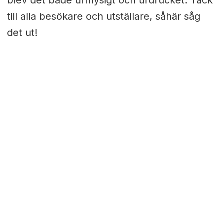
blev det både urmysigt och urdrucket. Tack
till alla besökare och utställare, såhär såg
det ut!