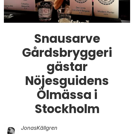
Snausarve
Gårdsbryggeri
gästar
Nöjesguidens
Ölmässa i
Stockholm
Jonas
Källgren