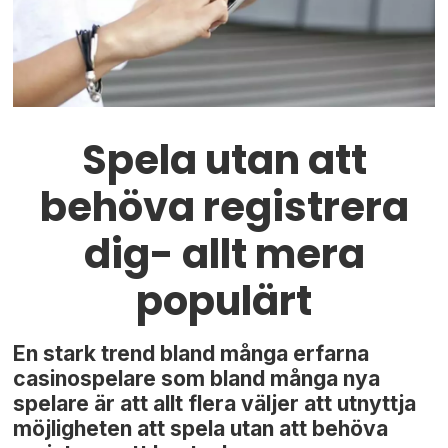
Spela utan att
behöva registrera
dig- allt mera
populärt
En stark trend bland många erfarna
casinospelare som bland många nya
spelare är att allt flera väljer att utnyttja
möjligheten att spela utan att behöva