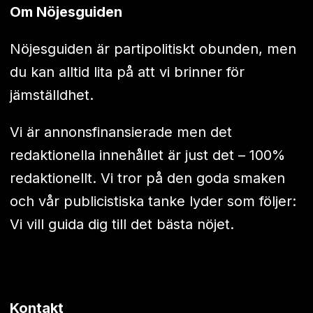
Om Nöjesguiden
Nöjesguiden är partipolitiskt obunden, men
du kan alltid lita på att vi brinner för
jämställdhet.
Vi är annonsfinansierade men det
redaktionella innehållet är just det – 100%
redaktionellt. Vi tror på den goda smaken
och vår publicistiska tanke lyder som följer:
Vi vill guida dig till det bästa nöjet.
Kontakt