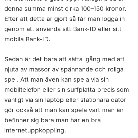
denna summa minst cirka 100–150 kronor.
Efter att detta är gjort så får man logga in
genom att använda sitt Bank-ID eller sitt
mobila Bank-ID.
Sedan är det bara att sätta igång med att
njuta av massor av spännande och roliga
spel. Att man även kan spela via sin
mobiltelefon eller sin surfplatta precis som
vanligt via sin laptop eller stationära dator
gör också att man kan spela vart man än
befinner sig bara man har en bra
internetuppkoppling.