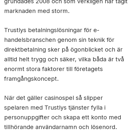
grundades 2008 och som verkligen har tagit
marknaden med storm.
Trustlys betalningslösningar för e-
handelsbranschen genom sin teknik för
direktbetalning sker på ögonblicket och är
alltid helt trygg och säker, vilka båda är två
enormt stora faktorer till företagets
framgångskoncept.
När det gäller casinospel så slipper
spelaren med Trustlys tjänster fylla i
personuppgifter och skapa ett konto med
tillhörande användarnamn och lösenord.