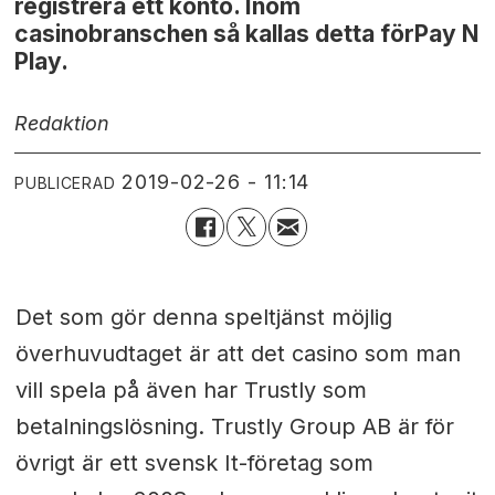
registrera ett konto. Inom
casinobranschen så kallas detta förPay N
Play.
Redaktion
2019-02-26 - 11:14
PUBLICERAD
Det som gör denna speltjänst möjlig
överhuvudtaget är att det casino som man
vill spela på även har Trustly som
betalningslösning. Trustly Group AB är för
övrigt är ett svensk It-företag som