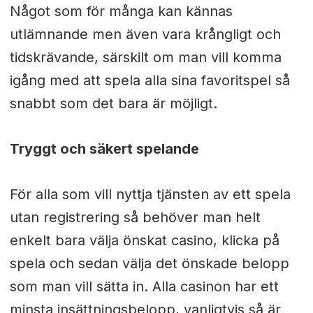
Något som för många kan kännas
utlämnande men även vara krångligt och
tidskrävande, särskilt om man vill komma
igång med att spela alla sina favoritspel så
snabbt som det bara är möjligt.
Tryggt och säkert spelande
För alla som vill nyttja tjänsten av ett spela
utan registrering så behöver man helt
enkelt bara välja önskat casino, klicka på
spela och sedan välja det önskade belopp
som man vill sätta in. Alla casinon har ett
minsta insättningsbelopp, vanligtvis så är