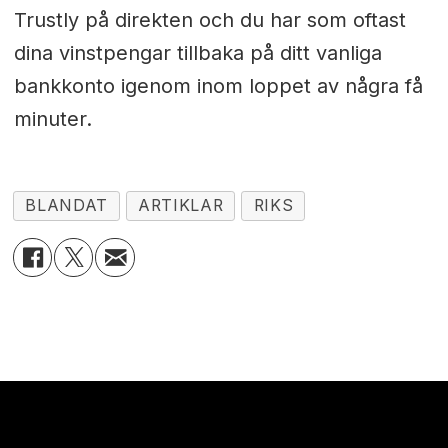
Trustly på direkten och du har som oftast
dina vinstpengar tillbaka på ditt vanliga
bankkonto igenom inom loppet av några få
minuter.
BLANDAT
ARTIKLAR
RIKS