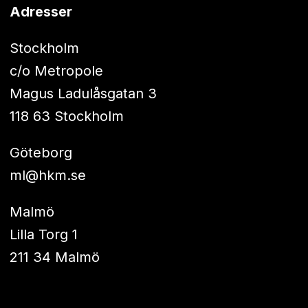
Adresser
Stockholm
c/o Metropole
Magus Ladulåsgatan 3
118 63 Stockholm
Göteborg
ml@hkm.se
Malmö
Lilla Torg 1
211 34 Malmö