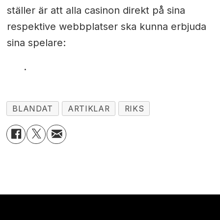
ställer är att alla casinon direkt på sina
respektive webbplatser ska kunna erbjuda
sina spelare:
·
BLANDAT
ARTIKLAR
RIKS