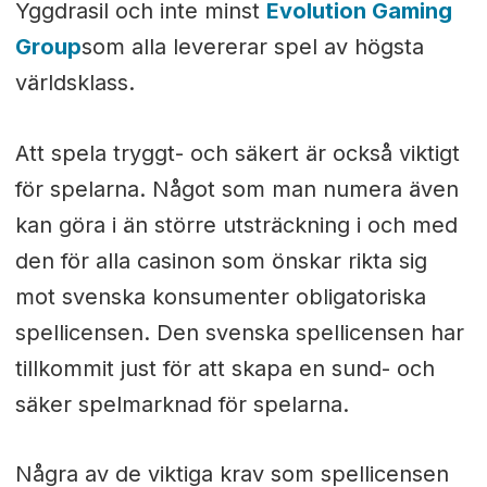
Yggdrasil och inte minst
Evolution Gaming
Group
som alla levererar spel av högsta
världsklass.
Att spela tryggt- och säkert är också viktigt
för spelarna. Något som man numera även
kan göra i än större utsträckning i och med
den för alla casinon som önskar rikta sig
mot svenska konsumenter obligatoriska
spellicensen. Den svenska spellicensen har
tillkommit just för att skapa en sund- och
säker spelmarknad för spelarna.
Några av de viktiga krav som spellicensen