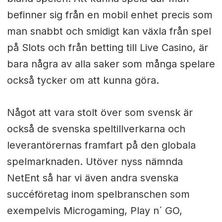
befinner sig från en mobil enhet precis som
man snabbt och smidigt kan växla från spel
på Slots och från betting till Live Casino, är
bara några av alla saker som många spelare
också tycker om att kunna göra.
Något att vara stolt över som svensk är
också de svenska speltillverkarna och
leverantörernas framfart på den globala
spelmarknaden. Utöver nyss nämnda
NetEnt så har vi även andra svenska
succéföretag inom spelbranschen som
exempelvis Microgaming, Play n´ GO,