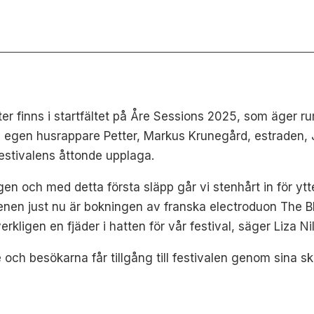
ter finns i startfältet på Åre Sessions 2025, som äger ru
s egen husrappare Petter, Markus Krunegård, estraden
 festivalens åttonde upplaga.
en och med detta första släpp går vi stenhårt in för ytterl
en just nu är bokningen av franska electroduon The Bla
rkligen en fjäder i hatten för vår festival, säger Liza Ni
och besökarna får tillgång till festivalen genom sina sk