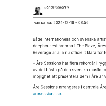
Jonas
Källgren
2024-12-16 - 08:56
PUBLICERAD
Både internationella och svenska artis
deephousestjärnorna i The Blaze, Åre
Beverage är alla nu officiellt klara för
– Åre Sessions har flera rekordår i rygg
av det bästa på den svenska musikscen
möjlighet att presentera dem i Åre är ve
Åre Sessions arrangeras i centrala Åre 
aresessions.se
.