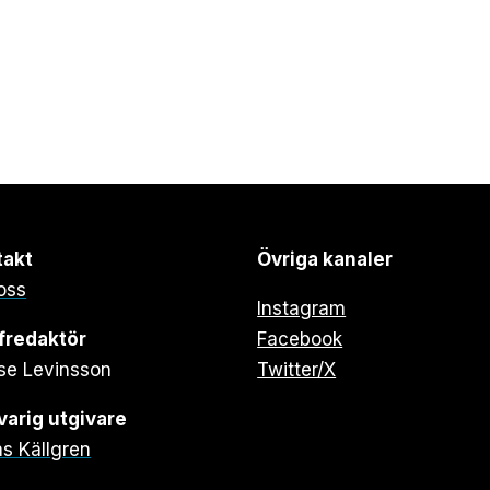
takt
Övriga kanaler
oss
Instagram
fredaktör
Facebook
se Levinsson
Twitter/X
arig utgivare
s Källgren