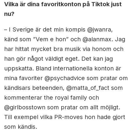
Vilka är dina favoritkonton på Tiktok just
nu?
– I Sverige är det min kompis @jwanra,
känd som ”Vem e hon” och @alanmax. Jag
har hittat mycket bra musik via honom och
han gör något väldigt eget. Det kan jag
uppskatta. Bland internationella konton är
mina favoriter @psychadvice som pratar om
kändisars beteenden, @matta_of_fact som
kommenterar the royal family och
@girlbosstown som pratar om allt möjligt.
Till exempel vilka PR-moves hon hade gjort
som kändis.