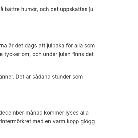
på bättre humör, och det uppskattas ju
rna är det dags att julbaka för alla som
de tycker om, och under julen finns det
vänner. Det är sådana stunder som
är december månad kommer lyses alla
i vintermörkret med en varm kopp glögg