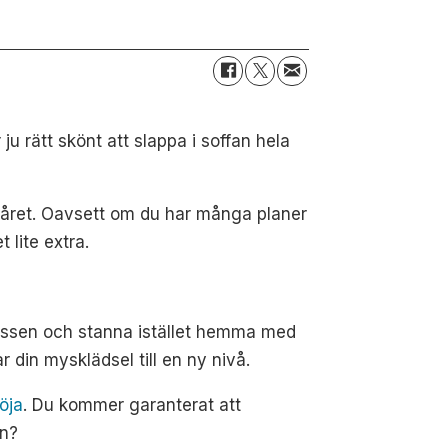
u rätt skönt att slappa i soffan hela
på året. Oavsett om du har många planer
 lite extra.
ressen och stanna istället hemma med
r din mysklädsel till en ny nivå.
röja
. Du kommer garanterat att
on?