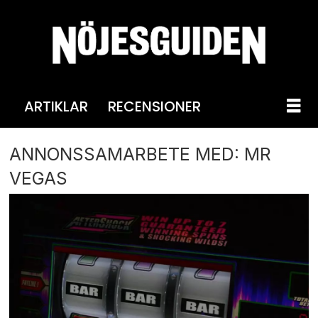
ARTIKLAR
RECENSIONER
ANNONSSAMARBETE MED: MR
VEGAS