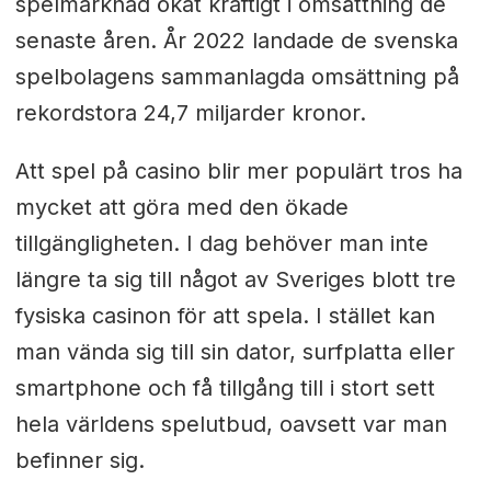
spelmarknad ökat kraftigt i omsättning de
senaste åren. År 2022 landade de svenska
spelbolagens sammanlagda omsättning på
rekordstora 24,7 miljarder kronor.
Att spel på casino blir mer populärt tros ha
mycket att göra med den ökade
tillgängligheten. I dag behöver man inte
längre ta sig till något av Sveriges blott tre
fysiska casinon för att spela. I stället kan
man vända sig till sin dator, surfplatta eller
smartphone och få tillgång till i stort sett
hela världens spelutbud, oavsett var man
befinner sig.