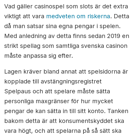
Vad gäller casinospel som slots är det extra
viktigt att vara
medveten om riskerna
. Detta
då man satsar sina egna pengar i spelen.
Med anledning av detta finns sedan 2019 en
strikt spellag som samtliga svenska casinon
måste anpassa sig efter.
Lagen kräver bland annat att spelsidorna är
kopplade till avstängningsregistret
Spelpaus och att spelare måste sätta
personliga maxgränser för hur mycket
pengar de kan sätta in till sitt konto. Tanken
bakom detta är att konsumentskyddet ska
vara högt, och att spelarna på så sätt ska