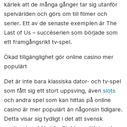
kärlek att de många gånger tar sig utanför
spelvärlden och görs om till filmer och
serier. Ett av de senaste exemplen är The
Last of Us – succéserien som började som
ett framgångsrikt tv-spel.
Ökad tillgänglighet gör online casino mer
populärt
Det är inte bara klassiska dator- och tv-spel
som fått sig ett stort uppsving, även
slots
och andra spel som kan hittas på online
casino är mer populärt än någonsin tidigare.
Detta visar sig tydligt i det att svensk