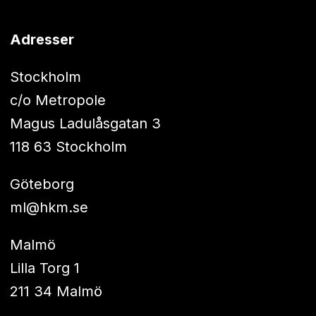
Adresser
Stockholm
c/o Metropole
Magus Ladulåsgatan 3
118 63 Stockholm
Göteborg
ml@hkm.se
Malmö
Lilla Torg 1
211 34 Malmö