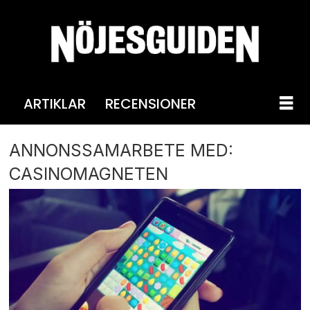
ARTIKLAR
RECENSIONER
ANNONSSAMARBETE MED:
CASINOMAGNETEN