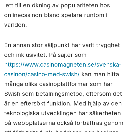
lett till en ökning av populariteten hos
onlinecasinon bland spelare runtom i
världen.
En annan stor säljpunkt har varit trygghet
och inklusivitet. På sajter som
https://www.casinomagneten.se/svenska-
casinon/casino-med-swish/
kan man hitta
många olika casinoplattformar som har
Swish som betalningsmetod, eftersom det
är en eftersökt funktion. Med hjälp av den
teknologiska utvecklingen har säkerheten
på webbplatserna också förbättras genom