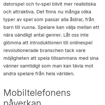
datorspel och tv-spel blivit mer realistiska
och attraktiva. Det finns nu många olika
typer av spel som passar alla åldrar, från
barn till vuxna. Spelare kan välja mellan ett
nära oändligt antal genrer. Låt oss inte
glömma att introduktionen till onlinespel
revolutionerade branschen tack vare
möjligheten att spela tillsammans med sina
vänner samtidigt som man kan tävla mot
andra spelare från hela världen.
Mobiltelefonens
påverkan