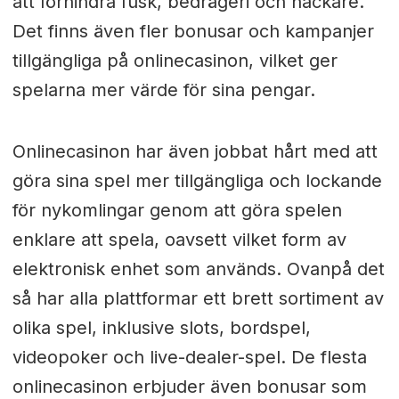
att förhindra fusk, bedrägeri och hackare.
Det finns även fler bonusar och kampanjer
tillgängliga på onlinecasinon, vilket ger
spelarna mer värde för sina pengar.
Onlinecasinon har även jobbat hårt med att
göra sina spel mer tillgängliga och lockande
för nykomlingar genom att göra spelen
enklare att spela, oavsett vilket form av
elektronisk enhet som används. Ovanpå det
så har alla plattformar ett brett sortiment av
olika spel, inklusive slots, bordspel,
videopoker och live-dealer-spel. De flesta
onlinecasinon erbjuder även bonusar som