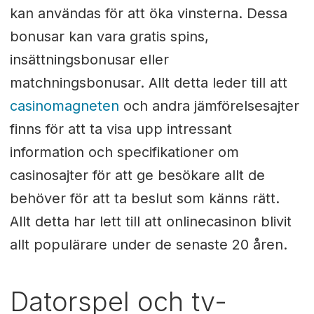
kan användas för att öka vinsterna. Dessa
bonusar kan vara gratis spins,
insättningsbonusar eller
matchningsbonusar. Allt detta leder till att
casinomagneten
och andra jämförelsesajter
finns för att ta visa upp intressant
information och specifikationer om
casinosajter för att ge besökare allt de
behöver för att ta beslut som känns rätt.
Allt detta har lett till att onlinecasinon blivit
allt populärare under de senaste 20 åren.
Datorspel och tv-