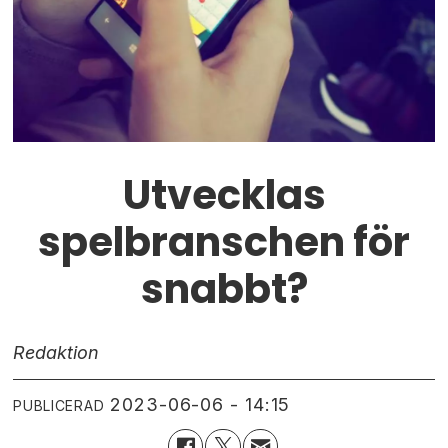
Utvecklas
spelbranschen för
snabbt?
Redaktion
2023-06-06 - 14:15
PUBLICERAD