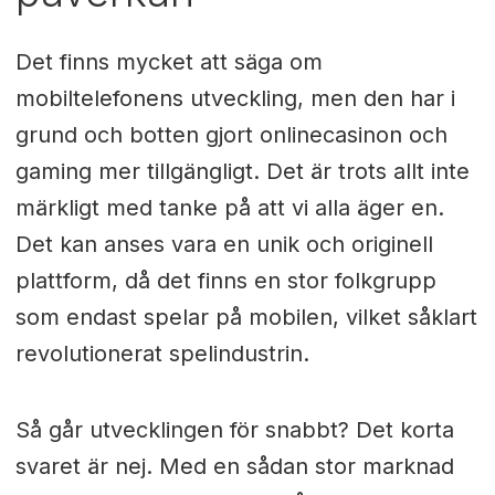
Det finns mycket att säga om
mobiltelefonens utveckling, men den har i
grund och botten gjort onlinecasinon och
gaming mer tillgängligt. Det är trots allt inte
märkligt med tanke på att vi alla äger en.
Det kan anses vara en unik och originell
plattform, då det finns en stor folkgrupp
som endast spelar på mobilen, vilket såklart
revolutionerat spelindustrin.
Så går utvecklingen för snabbt? Det korta
svaret är nej. Med en sådan stor marknad