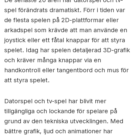
De senaste 20 åren har datorspel och tv-
spel förändrats dramatiskt. Förr i tiden var
de flesta spelen på 2D-plattformar eller
arkadspel som krävde att man använde en
joystick eller ett fåtal knappar för att styra
spelet. Idag har spelen detaljerad 3D-grafik
och kräver många knappar via en
handkontroll eller tangentbord och mus för
att styra spelet.
Datorspel och tv-spel har blivit mer
tillgängliga och lockande för spelare på
grund av den tekniska utvecklingen. Med
bättre grafik, ljud och animationer har