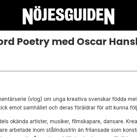
rd Poetry med Oscar Hans
ntärserie (vlog) om unga kreativa svenskar födda mella
gick emot samhället och deras föräldrar för att kunna fö
s okända artister, musiker, filmskapare, dansare. Kreat
are arbetade inom stålindustrin än frilansade som konst