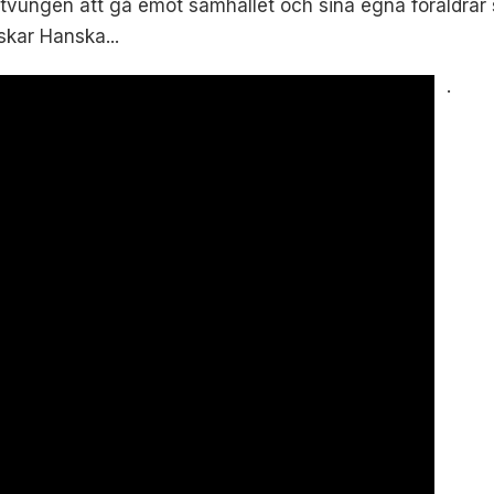
tvungen att gå emot samhället och sina egna föräldrar s
Oskar Hanska...
.