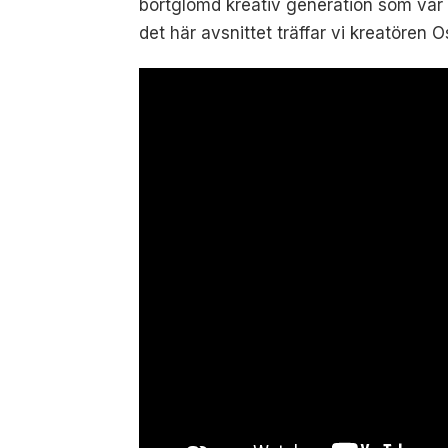
bortglömd kreativ generation som var 
det här avsnittet träffar vi kreatören 