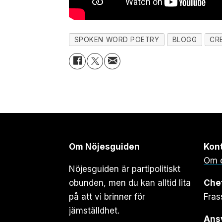
SPOKEN WORD POETRY
BLOGG
CR
Om Nöjesguiden
Kon
Om 
Nöjesguiden är partipolitiskt
obunden, men du kan alltid lita
Che
på att vi brinner för
Fras
jämställdhet.
Ansv