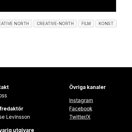
EATIVE NORTH
CREATIVE-NORTH
FILM
KONST
takt
Övriga kanaler
oss
Instagram
fredaktör
Facebook
se Levinsson
Twitter/X
arig utgivare