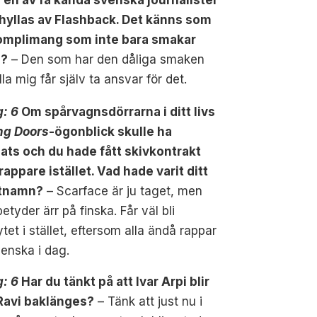
r en av få kända svenska journalister
hyllas av Flashback. Det känns som
omplimang som inte bara smakar
l?
– Den som har den dåliga smaken
illa mig får själv ta ansvar för det.
g: 6
Om spårvagnsdörrarna i ditt livs
ing Doors
-ögonblick skulle ha
ats och du hade fått skivkontrakt
appare istället. Vad hade varit ditt
stnamn?
– Scarface är ju taget, men
betyder ärr på finska. Får väl bli
ytet i stället, eftersom alla ändå rappar
enska i dag.
g: 6
Har du tänkt på att Ivar Arpi blir
 Ravi baklänges?
– Tänk att just nu i