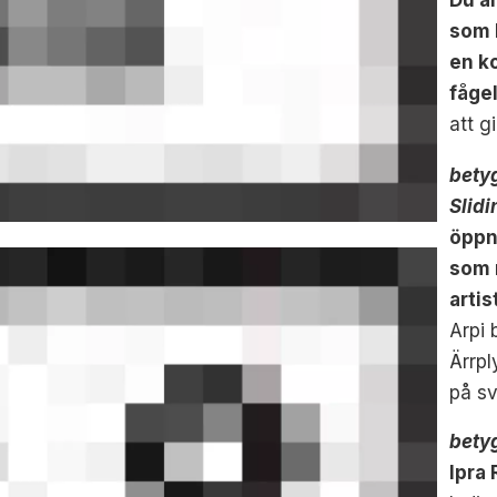
Du ä
som 
en k
fåge
att g
bety
Slid
öppn
som r
arti
Arpi 
Ärrpl
på sv
bety
Ipra