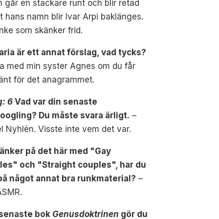
n går en stackare runt och blir retad
tt hans namn blir Ivar Arpi baklänges.
nke som skänker frid.
aria är ett annat förslag, vad tycks?
la med min syster Agnes om du får
änt för det anagrammet.
g: 6
Vad var din senaste
googling? Du måste svara ärligt.
–
l Nyhlén. Visste inte vem det var.
tänker på det här med "Gay
les" och "Straight couples", har du
 på något annat bra runkmaterial?
–
 ASMR.
n senaste bok
Genusdoktrinen
gör du