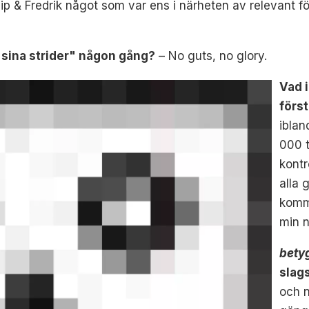
lip & Fredrik något som var ens i närheten av relevant f
a sina strider" någon gång?
– No guts, no glory.
Vad i
förs
iblan
000 
kontr
alla
komme
min n
bety
slag
och 