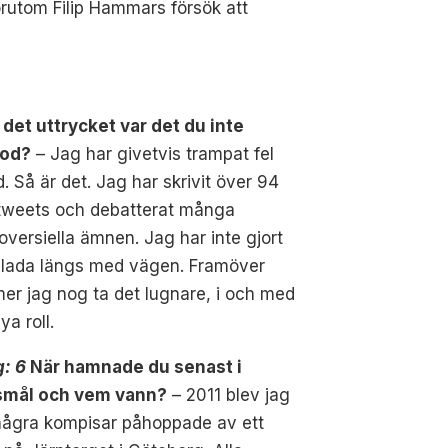
örutom Filip Hammars försök att
 det uttrycket var det du inte
tod?
– Jag har givetvis trampat fel
d. Så är det. Jag har skrivit över 94
tweets och debatterat många
oversiella ämnen. Jag har inte gjort
 glada längs med vägen. Framöver
r jag nog ta det lugnare, i och med
ya roll.
g: 6
När hamnade du senast i
smål och vem vann?
– 2011 blev jag
några kompisar påhoppade av ett