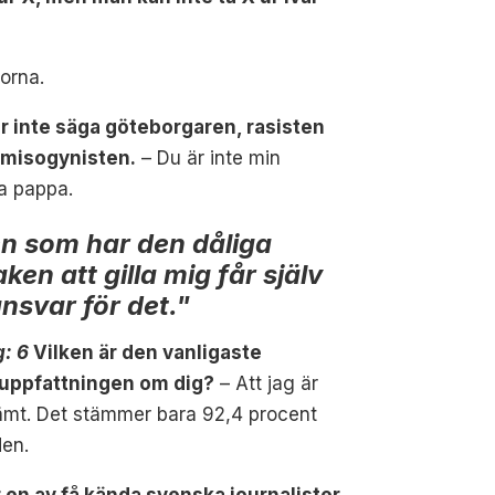
orna.
år inte säga göteborgaren, rasisten
r misogynisten.
– Du är inte min
ga pappa.
n som har den dåliga
ken att gilla mig får själv
ansvar för det."
g: 6
Vilken är den vanligaste
uppfattningen om dig?
– Att jag är
ämt. Det stämmer bara 92,4 procent
den.