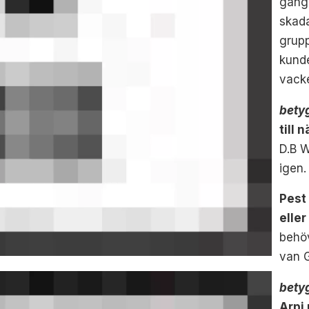
gäng 
skad
grup
kunde
vacke
bety
till 
D.B W
igen.
Pest 
eller
behöv
van 
bety
Arpi 