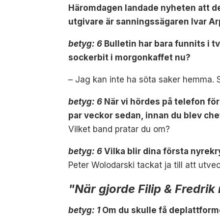
Häromdagen landade nyheten att d
utgivare är sanningssägaren Ivar Arp
betyg: 6
Bulletin har bara funnits i 
sockerbit i morgonkaffet nu?
– Jag kan inte ha söta saker hemma. S
betyg: 6
När vi hördes på telefon för
par veckor sedan, innan du blev che
Vilket band pratar du om?
betyg: 6
Vilka blir dina första nyrek
Peter Wolodarski tackat ja till att utve
"När gjorde Filip & Fredri
betyg: 1
Om du skulle få deplattforme