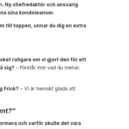
en
. Ny chefredaktör och ansvarig
ämna sina kondoleanser.
m till toppen, unnar du dig en extra
ket roligare om vi gjort den för ett
å sig?
– Förstår inte vad du menar.
g Frick?
– Vi är hemskt glada att
ant?"
ormera och varför skulle det vara