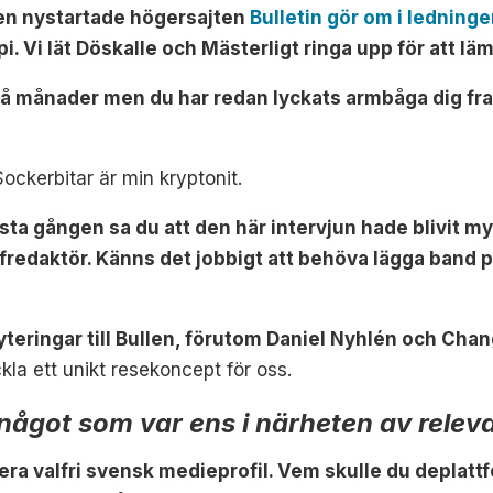
en nystartade högersajten
Bulletin gör om i ledning
i. Vi lät Döskalle och Mästerligt ringa upp för att l
två månader men du har redan lyckats armbåga dig fra
ockerbitar är min kryptonit.
sta gången sa du att den här intervjun hade blivit myc
fredaktör. Känns det jobbigt att behöva lägga band p
ryteringar till Bullen, förutom Daniel Nyhlén och Chan
ckla ett unikt resekoncept för oss.
k något som var ens i närheten av relev
ra valfri svensk medieprofil. Vem skulle du deplattf