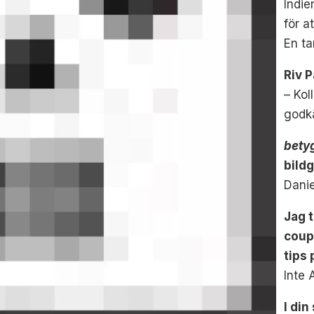
Indie
för a
En ta
Riv P
– Kol
godk
bety
bild
Danie
Jag 
coup
tips
Inte
I di