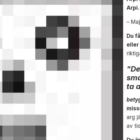
Arpi.
– Maj
Du f
elle
rikti
"De
sma
ta 
bety
miss
arg j
av ti