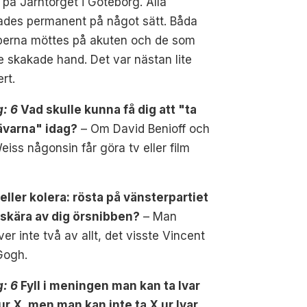
på Järntorget i Göteborg. Alla
ades permanent på något sätt. Båda
perna möttes på akuten och de som
 skakade hand. Det var nästan lite
rt.
g: 6
Vad skulle kunna få dig att "ta
nävarna" idag?
– Om David Benioff och
eiss någonsin får göra tv eller film
eller kolera: rösta på vänsterpartiet
 skära av dig örsnibben?
– Man
er inte två av allt, det visste Vincent
Gogh.
g: 6
Fyll i meningen man kan ta Ivar
ur X, men man kan inte ta X ur Ivar