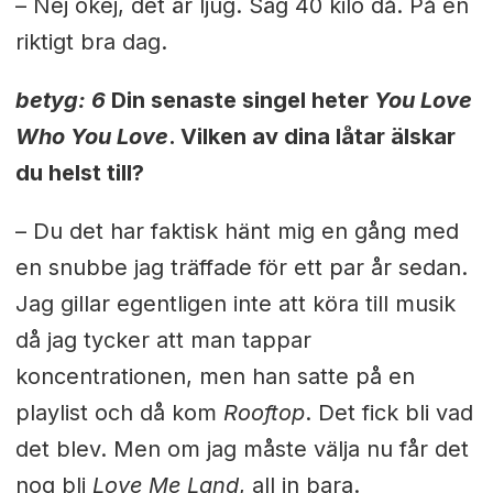
– Nej okej, det är ljug. Säg 40 kilo då. På en
riktigt bra dag.
betyg: 6
Din senaste singel heter
You Love
Who You Love
. Vilken av dina låtar älskar
du helst till?
– Du det har faktisk hänt mig en gång med
en snubbe jag träffade för ett par år sedan.
Jag gillar egentligen inte att köra till musik
då jag tycker att man tappar
koncentrationen, men han satte på en
playlist och då kom
Rooftop
. Det fick bli vad
det blev. Men om jag måste välja nu får det
nog bli
Love Me Land
, all in bara.