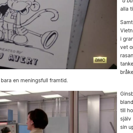
”
a bu
alla t
Samti
Viet
i gra
vet o
rasan
tanke
bråke
bara en meningsfull framtid.
Ginsb
bland
till 
själv
sin u