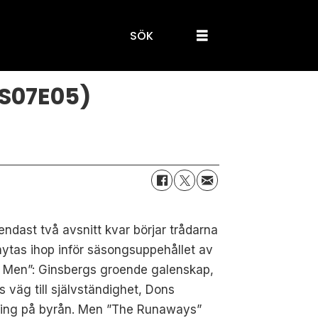
SÖK
S07E05)
ndast två avsnitt kvar börjar trådarna
nytas ihop inför säsongsuppehållet av
 Men”: Ginsbergs groende galenskap,
s väg till självständighet, Dons
lning på byrån. Men ”The Runaways”