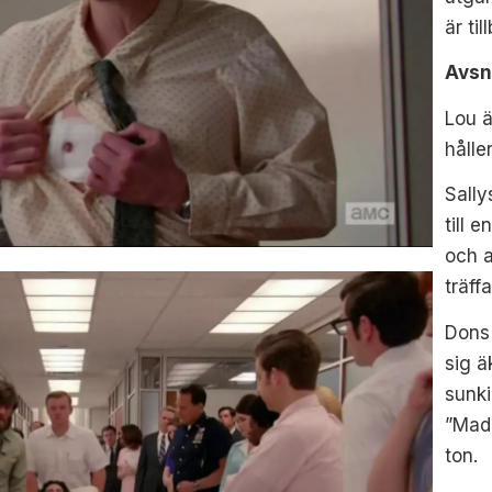
är ti
Avsni
Lou ä
hålle
Sally
till 
och a
träff
Dons 
sig ä
sunk
”Mad 
ton.