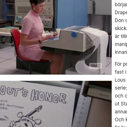
börja
Drape
Don o
skick
är t
manip
innan
För p
fast 
Lous 
serie
och o
ut St
anna
Och k