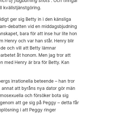
nch of flagburning snots
”. Och tvingar
ill kvällstjänstgöring.
digt ger sig Betty in i den känsliga
nam-debatten vid en middagsbjudning
nnskapet, bara för att inse hur lite hon
m Henry och var han står. Henry blir
de och vill att Betty lämnar
arbetet åt honom. Men jag tror att
n med Henry är bra för Betty. Kan
ergs irrationella beteende – han tror
 annat att byråns nya dator gör män
homosexuella och försöker bota sig
 genom att ge sig på Peggy – detta får
pplösning i att Peggy ringer