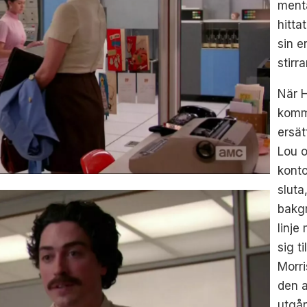
menta
hitta
sin e
stirr
När H
komme
ersät
Lou o
konto
sluta
bakgr
linje
sig t
Morri
den a
utgån