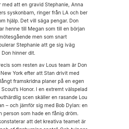
r med att en gravid Stephanie, Anna
rs syskonbarn, ringer från LA och ber
m hjälp. Det vill säga pengar. Don
ar henne till Megan som till en början
illmötesgående men som snart
ulerar Stephanie att ge sig iväg
 Don hinner dit.
recis som resten av Lous team är Don
i New York efter att Stan drivit med
långt framskridna planer på en egen
: Scout’s Honor. I en extremt välspelad
uthärdlig scen skäller en rasande Lou
an – och jämför sig med Bob Dylan: en
n person som hade en fånig dröm.
onstaterar att det kreativa teamet är