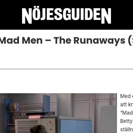
 Mad Men – The Runaways (
Med e
att k
”Mad
Betty
stäl