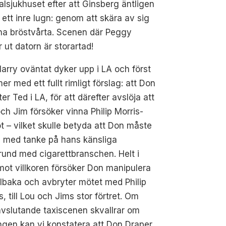
lsjukhuset efter att Ginsberg äntligen
t ett inre lugn: genom att skära av sig
na bröstvårta. Scenen där Peggy
ar ut datorn är storartad!
arry oväntat dyker upp i LA och först
r med ett fullt rimligt förslag: att Don
ter Ted i LA, för att därefter avslöja att
ch Jim försöker vinna Philip Morris-
t – vilket skulle betyda att Don måste
, med tanke på hans känsliga
und med cigarettbranschen. Helt i
 mot villkoren försöker Don manipulera
illbaka och avbryter mötet med Philip
s, till Lou och Jims stor förtret. Om
vslutande taxiscenen skvallrar om
gen kan vi konstatera att Don Draper