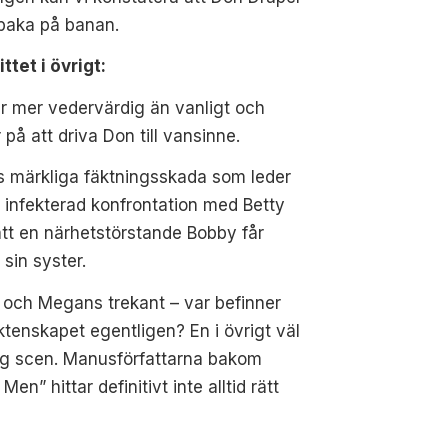
llbaka på banan.
ttet i övrigt:
r mer vedervärdig än vanligt och
r på att driva Don till vansinne.
s märkliga fäktningsskada som leder
en infekterad konfrontation med Betty
tt en närhetstörstande Bobby får
a sin syster.
och Megans trekant – var befinner
ktenskapet egentligen? En i övrigt väl
ig scen. Manusförfattarna bakom
Men” hittar definitivt inte alltid rätt