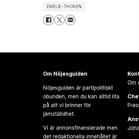
EMELIE-THOREN
Om Nöjesguiden
Kon
Om 
Nöjesguiden är partipolitiskt
obunden, men du kan alltid lita
Che
på att vi brinner för
Fras
jämställdhet.
Ansv
Vi är annonsfinansierade men
Jona
det redaktionella innehållet är