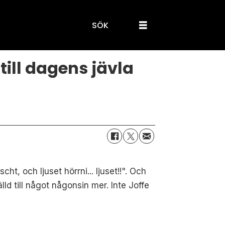
SÖK
till dagens jävla
t, och ljuset hörrni... ljuset!!". Och
d till något någonsin mer. Inte Joffe