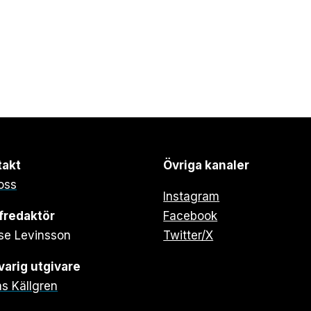
takt
Övriga kanaler
oss
Instagram
fredaktör
Facebook
se Levinsson
Twitter/X
arig utgivare
s Källgren