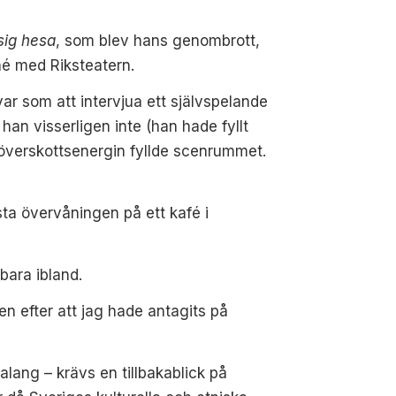
sig hesa
, som blev hans genombrott,
né med Riksteatern.
ar som att intervjua ett självspelande
han visserligen inte (han hade fyllt
verskottsenergin fyllde scenrummet
.
ta övervåningen på ett kafé i
bara ibland.
en efter att jag hade antagits på
lang – krävs en tillbakablick
på