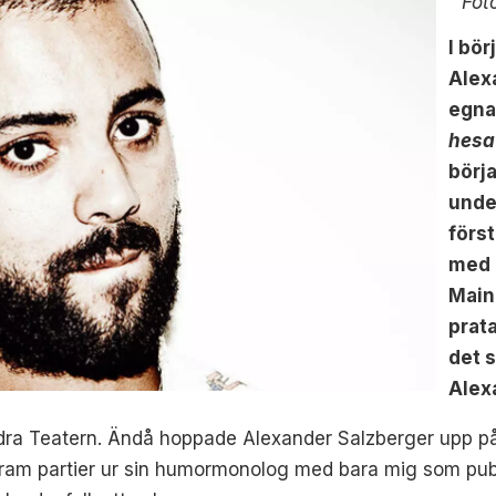
Fot
I bö
Alex
egn
hesa
börja
unde
förs
med 
Main
prat
det 
Alex
dra Teatern. Ändå hoppade Alexander Salzberger upp p
fram partier ur sin humormonolog med bara mig som pub