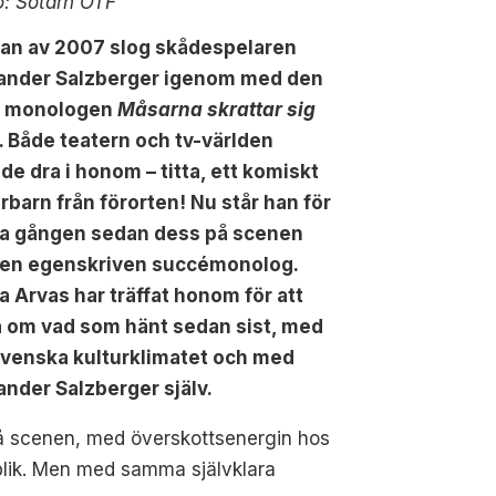
o: Sotarn OTF
rjan av 2007 slog skådespelaren
ander Salzberger igenom med den
a
monologen
Måsarna skrattar sig
. Både teatern och tv-världen
de dra i honom – titta, ett komiskt
rbarn från förorten! Nu står han för
ta gången sedan dess på scenen
en egenskriven succémonolog.
a Arvas har träffat honom för att
a om vad som hänt sedan sist, med
svenska kulturklimatet och med
ander Salzberger själv.
å scenen, med överskottsenergin hos
lik. Men med samma självklara