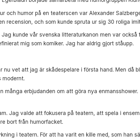
tur och humor på en
teaterscen var Alexander Salzber
 en recension, och som
kunde spruta ur sig 30 roliga imi
. Jag kunde vår
svenska litteraturkanon men var också f
inierat mig som komiker. Jag har aldrig gjort ståupp.
är
nu vet att jag är skådespelare i första hand
. Men då b
s modernt.
an många erbjudanden
om att göra nya enmansshower. M
m. Jag valde att fokusera på teatern, att spela i ensem
re bort från humorfacket.
ning i teatern. För att ha varit en kille med, som han s