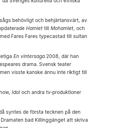
då Sveriges kulturella och etniska
nsågs behövligt och behjärtansvärt, av
uppdaterade
Hamlet
till
Mohamlet
, och
 med Fares Fares typecastad till sultan
retiga
En vintersaga
2008, där han
akespeares drama. Svensk teater
en visste kanske ännu inte riktigt till
 show,
Idol
och andra tv-produktioner
 då syntes de första tecknen på den
. Dramaten bad
Killinggänget att skriva
gan.