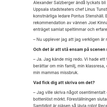
Alexander Salzberger ändå lyckats bli 
Uppsala stadsteaters chef Linus Tunst
konstnärliga ledare Pontus
Stenshäll.
rekommendation av
vännen Joel Kinn
enträget samlat speltimmar och erfare
– Nu upplever jag att jag verkligen är 
Och det är att stå ensam på scene
– Ja. Jag kände mig redo. Vi hade ett
berättar om min familj, min klassresa
min mammas missbruk.
Vad fick dig att skriva om det?
– Jag ville skriva något osentimentalt 
bottenlöst mörkt. Föreställningen sluta
Samtidigt är pjäsen så jävla rolig! Rec