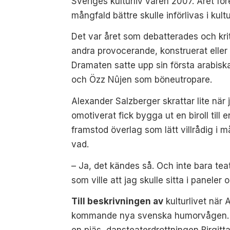
Sveriges kulturliv våren 2007. Året för
mångfald bättre skulle införlivas i kultu
Det var året som debatterades och kri
andra provocerande, konstruerat eller
Dramaten satte
upp sin första arabisk
och Özz Nûjen som böneutropare.
Alexander Salzberger skrattar lite nä
omotiverat fick bygga ut en biroll til
framstod överlag som lätt villrådig i m
vad.
– Ja, det kändes så. Och inte bara te
som ville att jag skulle sitta i paneler
Till beskrivningen av
kulturlivet när
A
kommande nya svenska humorvågen. Ä
en pjäs, dansteater
drottningen Birgi