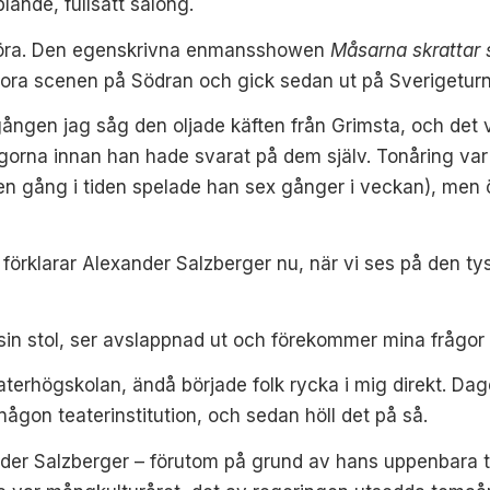
lande, fullsatt salong.
 göra. Den egenskrivna enmansshowen
Måsarna skrattar 
tora scenen på Södran och gick sedan ut på Sverigetur
 gången jag såg den oljade käften från Grimsta, och det v
rågorna innan han hade svarat på dem själv. Tonåring var 
e (en gång i tiden spelade han sex gånger i veckan),
men ö
,
förklarar Alexander Salzberger nu, när vi
ses på den tys
sin stol, ser avslappnad ut och förekommer
mina frågor 
ater
högskolan,
ändå började folk rycka i mig
direkt. Dag
 någon
teaterinstitution, och sedan höll det på så.
nder
Salzberger – förutom på grund av hans uppenbara ta