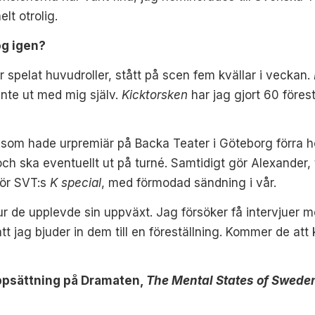
lt otrolig.
og igen?
ar
spelat huvudroller, stått på scen fem kvällar
i veckan.
 inte ut med mig själv.
Kicktorsken
har jag
gjort 60 föres
 som hade urpremiär på Backa Teater i Göteborg förra hö
h ska eventuellt ut på turné. Samtidigt gör Alexander
för SVT:s
K special
, med förmodad sändning i vår.
ur de upplevde sin uppväxt. Jag försöker få intervjue
tt jag bjuder in dem till en föreställning. Kommer de att
 uppsättning på Dramaten,
The Mental States of Swede