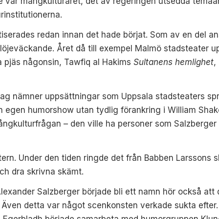
e
var mångkulturåret, det av regeringen utsedda temaår 
rinstitutionerna.
tiserades redan innan det hade börjat. Som av en del a
 löjeväckande. Året då till exempel Malmö stadsteater 
a pjäs någonsin, Tawfiq al Hakims
Sultanens hemlighet
,
r jag nämner uppsättningar som Uppsala stadsteaters sp
l en egen humorshow utan tydlig förankring i William Sh
ångkulturfrågan – den ville ha personer som Salzberger m
atern. Under den tiden ringde det från Babben Larssons
 och dra skrivna skämt.
lexander Salzberger började bli ett namn
hör också att
ven detta var något scenkonsten verkade sukta efter
tta Egerbladh började samarbeta med humorgruppen Klun