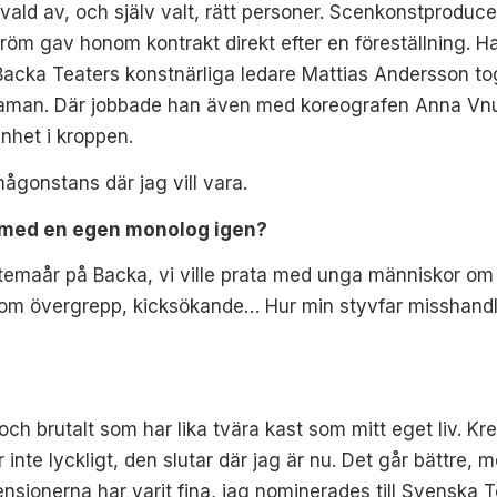
vald av, och själv valt, rätt personer. Scenkonstproduce
röm gav honom kontrakt direkt efter en föreställning. H
 Backa Teaters konstnärliga ledare Mattias Andersson
to
aman. Där jobbade han även med koreogra
fen Anna Vnu
nhet i kroppen.
någonstans där jag vill vara.
n med en egen monolog igen?
temaår på Backa, vi ville prata med unga
människor om 
, om övergrepp, kicksökande… Hur min styvfar misshandl
och brutalt som har lika tvära kast som mitt eget liv. K
r inte lyckligt, den slutar där jag är nu. Det går bättre,
ensionerna har varit fina, jag nominerades till Svenska T