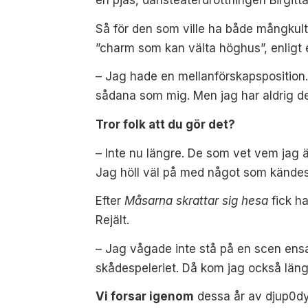
Så för den som ville ha både mångkul
”charm som kan
välta höghus”, enligt
– Jag hade en mellanförskapsposition
sådana som mig. Men jag har aldrig def
Tror folk att du gör det?
– Inte nu längre. De som vet vem jag 
Jag höll väl på med något som kände
Efter
Måsarna skrattar sig hesa
fick h
Rejält.
– Jag vågade inte stå på en scen ensa
skådespeleriet. Då kom jag också läng
Vi forsar igenom
dessa år av djup0dyk