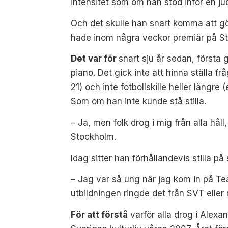
intensitet som om han stod inför en jub
Och det skulle han snart komma att
hade inom några veckor
premiär på S
Det var för
snart sju år sedan, första
piano. Det gick inte att hinna ställa f
21) och inte fotbollskille heller längr
Som om han inte kunde stå stilla.
– Ja, men folk drog i mig från alla håll
Stockholm.
Idag sitter han förhållandevis stilla på
– Jag var så ung när jag kom in på Te
utbildningen ringde det från SVT eller
För att förstå
varför alla drog i Alexa