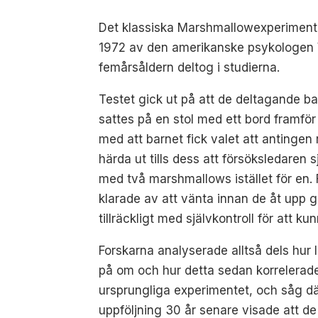
Det klassiska Marshmallowexperimentet
1972 av den amerikanske psykologen Wal
femårsåldern deltog i studierna.
Testet gick ut på att de deltagande b
sattes på en stol med ett bord framfö
med att barnet fick valet att antingen r
härda ut tills dess att försöksledaren 
med två marshmallows istället för en.
klarade av att vänta innan de åt upp 
tillräckligt med självkontroll för att k
Forskarna analyserade alltså dels hur 
på om och hur detta sedan korrelerade
ursprungliga experimentet, och såg dä
uppföljning 30 år senare visade att de