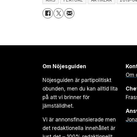
RIKS
FEATURE
ARTIKLAR
2019-0
Om Nöjesguiden
Kon
Om 
Nöjesguiden är partipolitiskt
obunden, men du kan alltid lita
Che
på att vi brinner för
Fras
jämställdhet.
Ansv
Vi är annonsfinansierade men
Jona
det redaktionella innehållet är
just det – 100% redaktionellt.