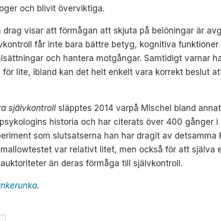
ger och blivit överviktiga.
 drag visar att förmågan att skjuta på belöningar är avg
vkontroll får inte bara bättre betyg, kognitiva funktioner
lsättningar och hantera motgångar. Samtidigt varnar han 
för lite, ibland kan det helt enkelt vara korrekt beslut
a självkontroll
släpptes 2014 varpå Mischel bland anna
 psykologins historia och har citerats över 400 gånger i 
eriment som slutsatserna han har dragit av detsamma kri
allowtestet var relativt litet, men också för att själva e
l auktoriteter än deras förmåga till självkontroll.
tankerunka
.