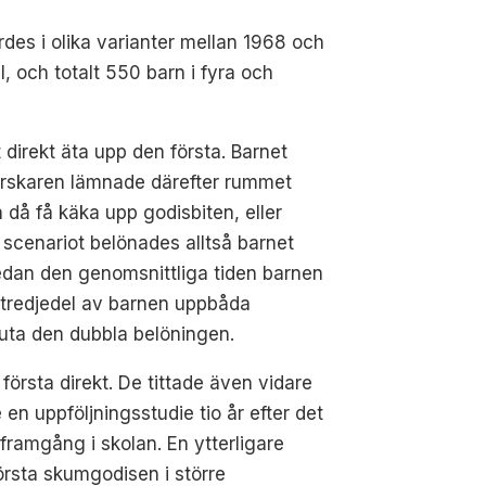
des i olika varianter mellan 1968 och
, och totalt 550 barn i fyra och
direkt äta upp den första. Barnet
Forskaren lämnade därefter rummet
h då få käka upp godisbiten, eller
e scenariot belönades alltså barnet
medan den genomsnittliga tiden barnen
n tredjedel av barnen uppbåda
vnjuta den dubbla belöningen.
örsta direkt. De tittade även vidare
n uppföljningsstudie tio år efter det
ramgång i skolan. En ytterligare
örsta skumgodisen i större