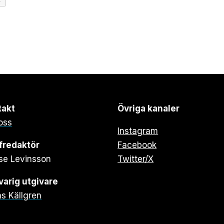
4
takt
Övriga kanaler
oss
Instagram
fredaktör
Facebook
se Levinsson
Twitter/X
arig utgivare
s Källgren