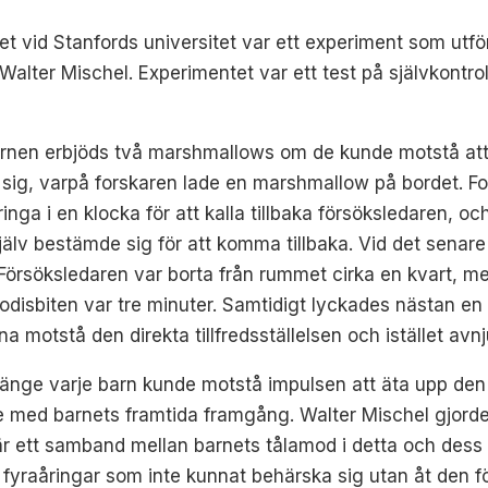
 vid Stanfords universitet var ett experiment som utför
ter Mischel. Experimentet var ett test på självkontroll
arnen erbjöds två marshmallows om de kunde motstå att 
r sig, varpå forskaren lade en marshmallow på bordet. 
inga i en klocka för att kalla tillbaka försöksledaren, oc
själv bestämde sig för att komma tillbaka. Vid det senar
 Försöksledaren var borta från rummet cirka en kvart, 
godisbiten var tre minuter. Samtidigt lyckades nästan e
unna motstå den direkta tillfredsställelsen och istället a
länge varje barn kunde motstå impulsen att äta upp den f
 med barnets framtida framgång. Walter Mischel gjorde e
r ett samband mellan barnets tålamod i detta och dess f
 fyraåringar som inte kunnat behärska sig utan åt den f