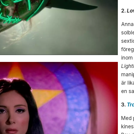
2.
Lo
Anna 
solbl
sexti
föreg
inom 
Ligh
manip
är li
en sa
3.
Tr
Med p
kines