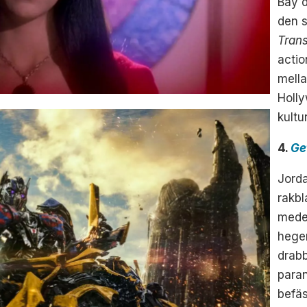
Bay d
den s
Tran
actio
mell
Holl
kultu
4.
Ge
Jord
rakbl
medel
hege
drabb
paran
befä