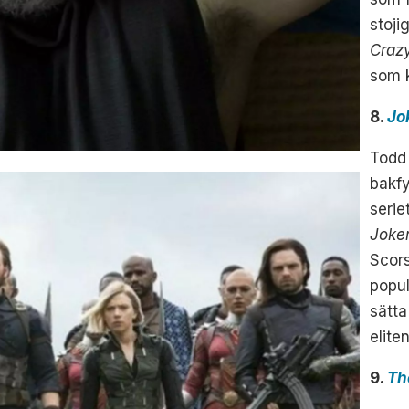
stoji
Craz
som k
8.
Jo
Todd 
bakfy
serie
Joke
Scor
popul
sätta
elite
9.
Th