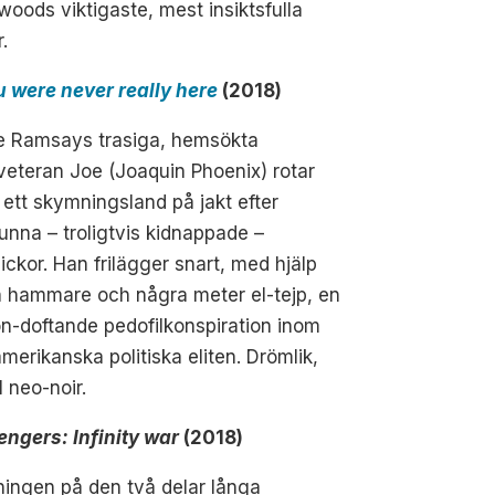
woods viktigaste, mest insiktsfulla
r.
u were never really here
(2018)
e Ramsays trasiga, hemsökta
veteran Joe (Joaquin Phoenix) rotar
i ett skymningsland på jakt efter
unna – troligtvis kidnappade –
ickor. Han frilägger snart, med hjälp
n hammare och några meter el-tejp, en
n-doftande pedofilkonspiration inom
merikanska politiska eliten. Drömlik,
l neo-noir.
engers: Infinity war
(2018)
ningen på den två delar långa