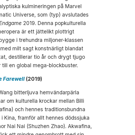
lyptiska kulmineringen på Marvel
atic Universe, som (typ) avslutades
Endgame
2019. Denna popkulturella
ropera är ett jättelikt plottrigt
bygge i trehundra miljoner-klassen
med milt sagt konstnärligt blandat
tat, destillerar tio år och drygt tjugo
r till en global mega-blockbuster.
e Farewell
(2019)
Wang bitterljuva hemvändarpärla
ar om kulturella krockar mellan Billi
afina) och hennes traditionsbundna
j i Kina, framför allt hennes dödssjuka
or Nai Nai (Shuzhen Zhao). Akwafina,
ick ett mindre genombrott med sin