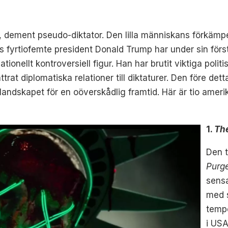
, dement pseudo-diktator. Den lilla människans förkämp
 fyrtiofemte president Donald Trump har under sin förs
ationellt kontroversiell figur. Han har brutit viktiga pol
at diplomatiska relationer till diktaturer. Den före dett
landskapet för en oöverskådlig framtid. Här är tio ameri
1.
The
Den 
Purg
sensa
med s
tempe
i USA