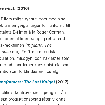
ve witch
(2016)
Billers roliga rysare, som med sina
ekta men yviga färger för tankarna till
otalets B-filmer à la Roger Corman,
riper en alltmer påtaglig retrotrend
skräckfilmen (
In fabric
,
The
thouse
etc). En film om erotisk
ulation, misogyni och häxjakter som
ka rotad i nordamerikansk historia som i
mtid som förblindas av nostalgi.
ansformers: The Last Knight
(2017)
olitiskt kontroversiella pengar från
iska produktionsbolag låter Michael