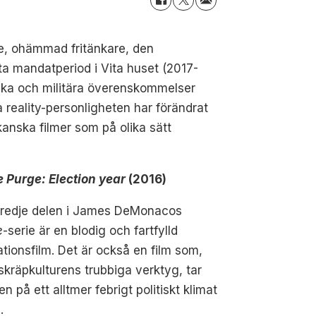
e, ohämmad fritänkare, den
ta mandatperiod i Vita huset (2017-
itiska och militära överenskommelser
a reality-personligheten har förändrat
kanska filmer som på olika sätt
 Purge: Election year
(2016)
tredje delen i James DeMonacos
e
-serie är en blodig och fartfylld
tionsfilm. Det är också en film som,
kräpkulturens trubbiga verktyg, tar
n på ett alltmer febrigt politiskt klimat
.