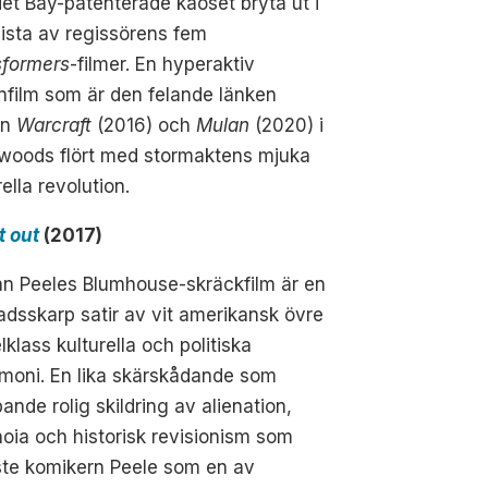
et Bay-patenterade kaoset bryta ut i
ista av regissörens fem
sformers
-filmer. En hyperaktiv
nfilm som är den felande länken
an
Warcraft
(2016) och
Mulan
(2020) i
ywoods flört med stormaktens mjuka
rella revolution.
t out
(2017)
an Peeles Blumhouse-skräckfilm är en
adsskarp satir av vit amerikansk övre
klass kulturella och politiska
moni. En lika skärskådande som
ande rolig skildring av alienation,
oia och historisk revisionism som
ste komikern Peele som en av