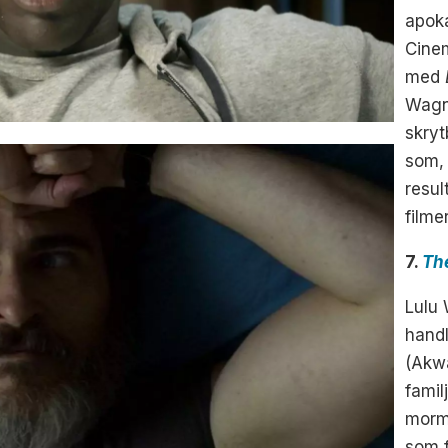
apoka
Cinem
med
Wagne
skryt
som, 
resul
filme
7.
Th
Lulu 
handl
(Akw
famil
morm
som f