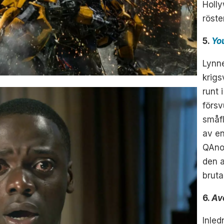
Holly
röste
5.
Yo
Lynn
krigs
runt 
försv
småfl
av e
QAno
den a
bruta
6.
Av
Inled