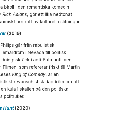
ga biroll i den romantiska komedin
y Rich Asians
, gör ett lika nedtonat
omiskt porträtt av kulturella slitningar.
ker
(2019)
Philips går från rabulistisk
llemardröm i Nevada till politisk
tidningsskräck i anti-Batmanfilmen
r
. Filmen, som refererar friskt till Martin
seses
King of Comedy
, är en
istiskt revanschistisk dagdröm om att
 en kula i skallen på den politiska
ns politruker.
e Hunt
(2020)