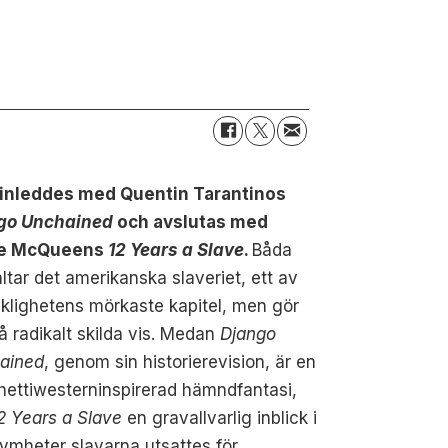
 inleddes med Quentin Tarantinos
go Unchained
och
avslutas med
ve McQueens
12
Years a Slave
.
Båda
ltar det amerikanska slaveriet, ett av
lighetens mörkaste kapitel,
men gör
å radikalt skilda vis. Medan
Django
ained
, genom sin historierevision, är en
ettiwesterninspirerad hämndfantasi,
2 Years a Slave
en gravallvarlig inblick i
ymheter slavarna utsattes för.