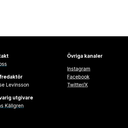
takt
Övriga kanaler
oss
Instagram
fredaktör
Facebook
se Levinsson
Twitter/X
arig utgivare
s Källgren