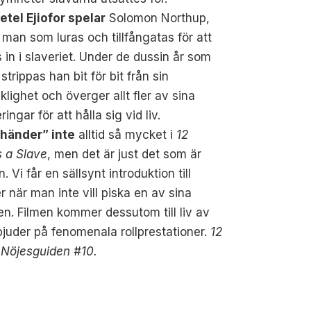
tel Ejiofor spelar
Solomon Northup,
i man som luras och tillfångatas för att
s in i slaveriet. Under de dussin år som
r strippas han bit för bit från sin
lighet och överger allt fler av sina
ringar för att hålla sig vid liv.
”händer” inte
alltid så mycket i
12
s a Slave
, men det är just det som är
n. Vi får en sällsynt introduktion till
 när man inte vill piska en av sina
n. Filmen kommer dessutom till liv av
 bjuder på fenomenala rollprestationer.
12
 Nöjesguiden #10.