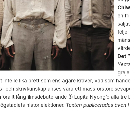
Chiwe
en fr
sälja
följe
mänsk
värde
Det 
Year
greje
inte le lika brett som ens ägare kräver, vad som händer
- och skrivkunskap anses vara ett massförstörelsevape
förallt långfilmsdebuterande (!) Lupita Nyong’o alla tre
ögstadiets historielektioner.
Texten publicerades även i