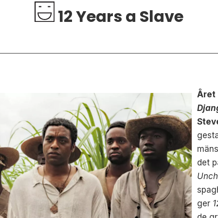
12 Years a Slave
Året
Djan
Ste
gesta
mänsk
det p
Unch
spagh
ger
1
de gr