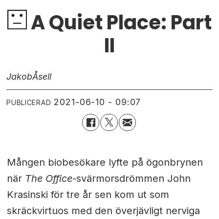
A Quiet Place: Part
II
Jakob
Åsell
2021-06-10 - 09:07
PUBLICERAD
Mången biobesökare lyfte på ögonbrynen
när
The Office
-svärmorsdrömmen John
Krasinski för tre år sen kom ut som
skräckvirtuos med den överjävligt nerviga