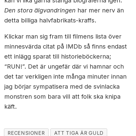
kan vi lika gärna stänga biograferna igen.
Den stora älgvandringen
har mer nerv än
detta billiga halvfabrikats-kraffs.
Klickar man sig fram till filmens lista över
minnesvärda citat på IMDb så finns endast
ett inlägg sparat till historieböckerna;
“RUN!”. Det är ungefär där vi hamnar och
det tar verkligen inte många minuter innan
jag börjar sympatisera med de svinlacka
monstren som bara vill att folk ska knipa
käft.
RECENSIONER
ATT TIGA ÄR GULD