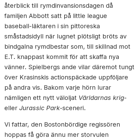
återblick till rymdinvansionsdagen då
familjen Abbott satt på little league
baseball-läktaren i sin pittoreska
småstadsidyll när lugnet plötsligt bröts av
bindgalna rymdbestar som, till skillnad mot
E.T. knappast kommit för att skaffa nya
vänner. Spielbergs ande vilar däremot tungt
över Krasinskis actionspäckade uppföljare
på andra vis. Bakom varje hörn lurar
nämligen ett nytt väloljat
Världarnas krig
-
eller
Jurassic Park
-sceneri.
Vi fattar, den Bostonbördige regissören
hoppas få göra ännu mer storvulen