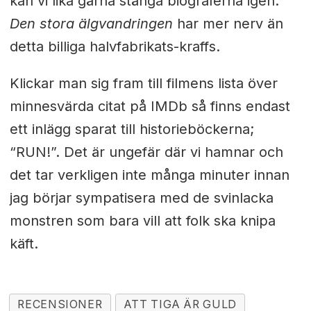
kan vi lika gärna stänga biograferna igen.
Den stora älgvandringen
har mer nerv än
detta billiga halvfabrikats-kraffs.
Klickar man sig fram till filmens lista över
minnesvärda citat på IMDb så finns endast
ett inlägg sparat till historieböckerna;
“RUN!”. Det är ungefär där vi hamnar och
det tar verkligen inte många minuter innan
jag börjar sympatisera med de svinlacka
monstren som bara vill att folk ska knipa
käft.
RECENSIONER
ATT TIGA ÄR GULD