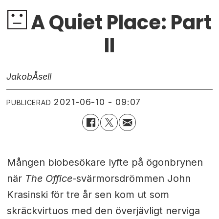
A Quiet Place: Part
II
Jakob
Åsell
2021-06-10 - 09:07
PUBLICERAD
Mången biobesökare lyfte på ögonbrynen
när
The Office
-svärmorsdrömmen John
Krasinski för tre år sen kom ut som
skräckvirtuos med den överjävligt nerviga