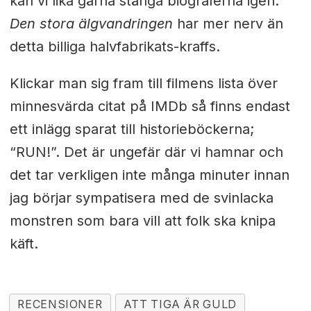
kan vi lika gärna stänga biograferna igen.
Den stora älgvandringen
har mer nerv än
detta billiga halvfabrikats-kraffs.
Klickar man sig fram till filmens lista över
minnesvärda citat på IMDb så finns endast
ett inlägg sparat till historieböckerna;
“RUN!”. Det är ungefär där vi hamnar och
det tar verkligen inte många minuter innan
jag börjar sympatisera med de svinlacka
monstren som bara vill att folk ska knipa
käft.
RECENSIONER
ATT TIGA ÄR GULD