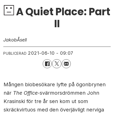
A Quiet Place: Part
II
Jakob
Åsell
2021-06-10 - 09:07
PUBLICERAD
Mången biobesökare lyfte på ögonbrynen
när
The Office
-svärmorsdrömmen John
Krasinski för tre år sen kom ut som
skräckvirtuos med den överjävligt nerviga