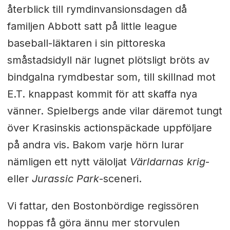
återblick till rymdinvansionsdagen då
familjen Abbott satt på little league
baseball-läktaren i sin pittoreska
småstadsidyll när lugnet plötsligt bröts av
bindgalna rymdbestar som, till skillnad mot
E.T. knappast kommit för att skaffa nya
vänner. Spielbergs ande vilar däremot tungt
över Krasinskis actionspäckade uppföljare
på andra vis. Bakom varje hörn lurar
nämligen ett nytt väloljat
Världarnas krig
-
eller
Jurassic Park
-sceneri.
Vi fattar, den Bostonbördige regissören
hoppas få göra ännu mer storvulen