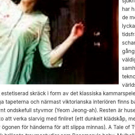
sjuk
har h
de me
lycka
tidsf
scha
gång 
väldi
samhä
tekno
värld
t estetiserad skräck i form av det klassiska kammarspelet
iga tapeterna och närmast viktorianska interiören finns 
synt ondskefull styvmor (Yeom Jeong-ah). Resten är hus
to att verka slarvig med finliret (ett dunkelt klädskåp, 
ögonen för händerna för att slippa minnas). A Tale of T