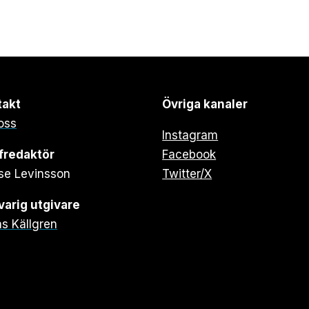
takt
Övriga kanaler
oss
Instagram
fredaktör
Facebook
se Levinsson
Twitter/X
arig utgivare
s Källgren