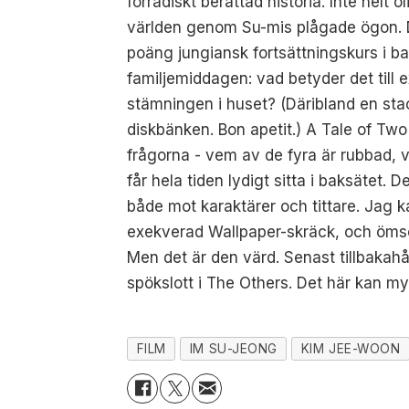
förrädiskt berättad historia. Inte helt
världen genom Su-mis plågade ögon. De b
poäng jungiansk fortsättningskurs i b
familjemiddagen: vad betyder det till 
stämningen i huset? (Däribland en sta
diskbänken. Bon apetit.) A Tale of Two 
frågorna - vem av de fyra är rubbad, v
får hela tiden lydigt sitta i baksätet. 
både mot karaktärer och tittare. Jag 
exekverad Wallpaper-skräck, och ömsom 
Men det är den värd. Senast tillbakahå
spökslott i The Others. Det här kan my
FILM
IM SU-JEONG
KIM JEE-WOON