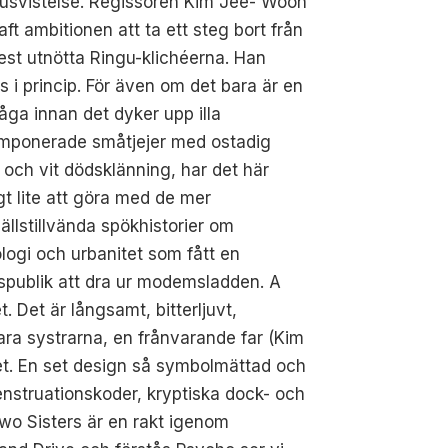
husvistelse. Regissören Kim Jee- Woon
aft ambitionen att ta ett steg bort från
st utnötta Ringu-klichéerna. Han
s i princip. För även om det bara är en
råga innan det dyker upp illa
mponerade småtjejer med ostadig
och vit dödsklänning, har det här
gt lite att göra med de mer
llstillvända spökhistorier om
logi och urbanitet som fått en
spublik att dra ur modemsladden. A
. Det är långsamt, bitterljuvt,
bara systrarna, en frånvarande far (Kim
et. En set design så symbolmättad och
menstruationskoder, kryptiska dock- och
wo Sisters är en rakt igenom