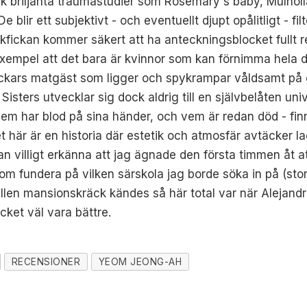
 olik briljanta traumastudier som Rosemary's baby, Mulho
lir ett subjektivt - och eventuellt djupt opålitligt - fi
akfickan kommer säkert att ha anteckningsblocket fullt 
exempel att det bara är kvinnor som kan förnimma hela d
ckars matgäst som ligger och spykrampar våldsamt på gol
Sisters utvecklar sig dock aldrig till en självbelåten uni
em har blod på sina händer, och vem är redan död - finn
Det här är en historia där estetik och atmosfär avtäcker la
kan villigt erkänna att jag ägnade den första timmen åt
fundera på vilken särskola jag borde söka in på (storyn 
llen mansionskräck kändes så här total var när Alejandr
cket väl vara bättre.
RECENSIONER
YEOM JEONG-AH