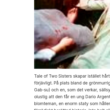
Tale of Two Sisters skapar istället hår
förjävligt. På plats bland de grönmurr
Gab-su) och en, som det verkar, säll
olustig att den får en ung Dario Argen
blomteman, en enorm staty som håller 