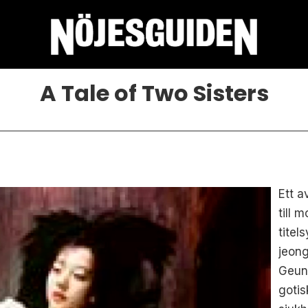
A Tale of Two Sisters
Ett a
till 
titel
jeon
Geun-
gotis