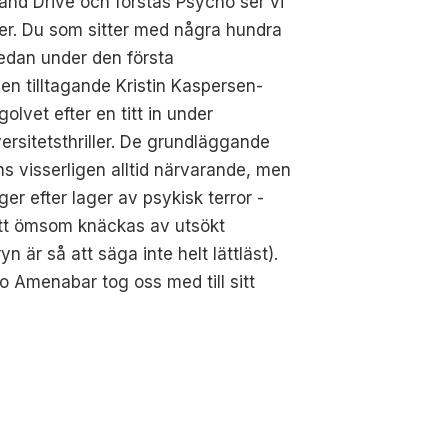
lland Drive och förstås Psycho ser vi
lter. Du som sitter med några hundra
redan under den första
en tilltagande Kristin Kaspersen-
vet efter en titt in under
versitetsthriller. De grundläggande
s visserligen alltid närvarande, men
ger efter lager av psykisk terror -
 att ömsom knäckas av utsökt
är så att säga inte helt lättläst).
o Amenabar tog oss med till sitt