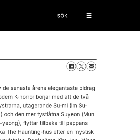
SÖK
v de senaste årens elegantaste bidrag
modern K-horror börjar med att de två
systrarna, utagerande Su-mi (Im Su-
g) och den mer tystlåtna Suyeon (Mun
yeong), flyttar tillbaka till pappans
ka The Haunting-hus efter en mystisk