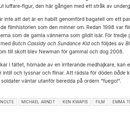
t luffare-figur, den här gången med ett stråk av under
r inte att det är en habilt genomförd bagatell om ett p
nde filmhistorien som den minner om. Redan 1998 var fi
erna som de gamla vännerna som glidit isär. För tredje 
e med
Butch Cassidy och Sundance Kid
och följdes av
B
 kom till skott blev Newman för gammal och dog 2008.
ar i tältet, hörnade av en irriterande medhajkare, kan en
r intill och lyssnar och flinar. Att rädsla för döden
både
k
soldater väntar utanför beredda på ordern "fuego!".
 NOLTE
MICHAEL ARNDT
KEN KWAPIS
FILM
EMMA 