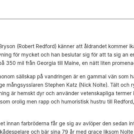
l Bryson (Robert Redford) känner att åldrandet kommer
ning för mycket och han beslutar sig för att ta sig an e
å 350 mil från Georgia till Maine, en nätt liten promen
honom sällskap på vandringen är en gammal vän som ha
ige mångsysslaren Stephen Katz (Nick Nolte). Tält och 
ning är hemskt dyr och använder vetenskapliga termer i s
som orolig men rapp och humoristisk hustru till Redford
innan farbröderna får ge sig av avlöper den sedan inte
skådespelare och bär sina 79 år med grace liksom Nolte