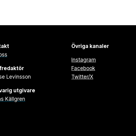
takt
Övriga kanaler
oss
Instagram
fredaktör
Facebook
se Levinsson
Twitter/X
arig utgivare
s Källgren