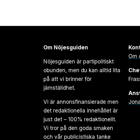
Om Nöjesguiden
Kon
Om 
Nöjesguiden är partipolitiskt
obunden, men du kan alltid lita
Che
på att vi brinner för
Fras
jämställdhet.
Ansv
Vi är annonsfinansierade men
Jona
det redaktionella innehållet är
just det – 100% redaktionellt.
Vi tror på den goda smaken
och vår publicistiska tanke