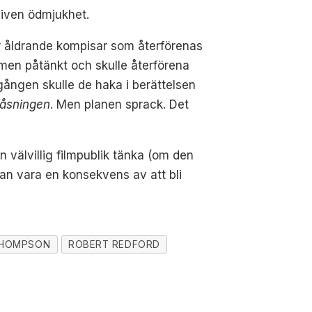
given ödmjukhet.
ar åldrande kompisar som återförenas
lmen påtänkt och skulle återförena
gången skulle de haka i berättelsen
låsningen
. Men planen sprack. Det
 välvillig filmpublik tänka (om den
an vara en konsekvens av att bli
THOMPSON
ROBERT REDFORD