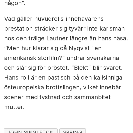
någon”.
Vad gäller huvudrolls-innehavarens
prestation sträcker sig tyvärr inte karisman
hos den träige Lautner längre än hans näsa.
”Men hur klarar sig då Nyqvist i en
amerikansk storfilm?” undrar svenskarna
och slår sig för bröstet. ”Blekt” blir svaret.
Hans roll är en pastisch på den kallsinniga
östeuropeiska brottslingen, vilket innebär
scener med tystnad och sammanbitet
mutter.
JOHN SINGLETON
SPRING