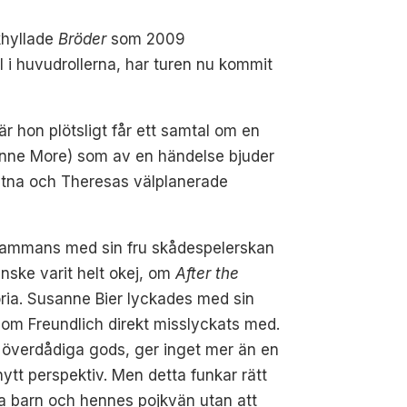
khyllade
Bröder
som 2009
 huvudrollerna, har turen nu kommit
är hon plötsligt får ett samtal om en
lianne More) som av en händelse bjuder
flutna och Theresas välplanerade
illsammans med sin fru skådespelerskan
nske varit helt okej, om
After the
oria. Susanne Bier lyckades med sin
som Freundlich direkt misslyckats med.
s överdådiga gods, ger inget mer än en
ytt perspektiv. Men detta funkar rätt
da barn och hennes pojkvän utan att