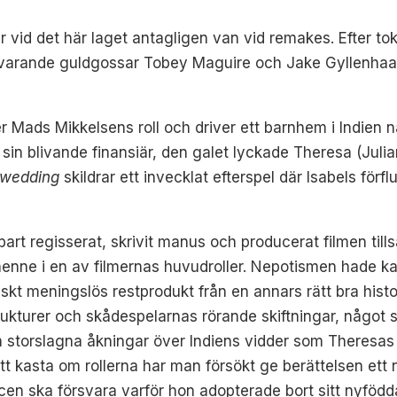
 vid det här laget antagligen van vid remakes. Efter to
arande guldgossar Tobey Maguire och Jake Gyllenhaal i
er Mads Mikkelsens roll och driver ett barnhem i Indien n
n sin blivande finansiär, den galet lyckade Theresa (Ju
 wedding
skildrar ett invecklat efterspel där Isabels för
nbart regisserat, skrivit manus och producerat filmen t
enne i en av filmernas huvudroller. Nepotismen hade ka
skt meningslös restprodukt från en annars rätt bra hist
trukturer och skådespelarnas rörande skiftningar, något 
och storslagna åkningar över Indiens vidder som Theresa
t kasta om rollerna har man försökt ge berättelsen ett n
scen ska försvara varför hon adopterade bort sitt nyföd