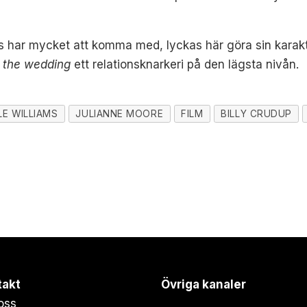
s har mycket att komma med, lyckas här göra sin karakt
r the wedding
ett relationsknarkeri på den lägsta nivån.
LE WILLIAMS
JULIANNE MOORE
FILM
BILLY CRUDUP
takt
Övriga kanaler
oss