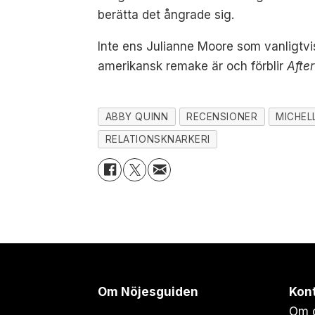
berätta det ångrade sig.
Inte ens Julianne Moore som vanligtvi
amerikansk remake är och förblir
Afte
ABBY QUINN
RECENSIONER
MICHEL
RELATIONSKNARKERI
Om Nöjesguiden
Kon
Om 