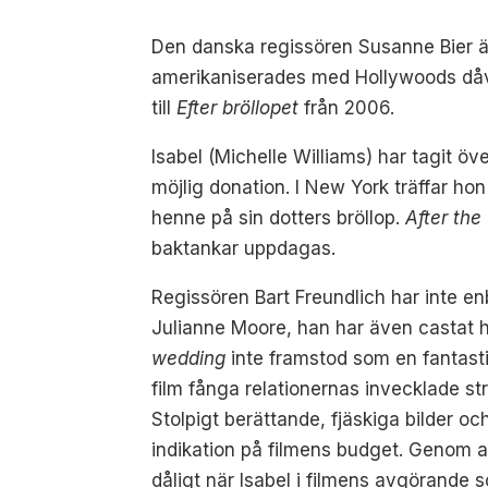
Den danska regissören Susanne Bier är
amerikaniserades med Hollywoods dåv
till
Efter bröllopet
från 2006.
Isabel (Michelle Williams) har tagit öv
möjlig donation. I New York träffar ho
henne på sin dotters bröllop.
After the
baktankar uppdagas.
Regissören Bart Freundlich har inte e
Julianne Moore, han har även castat h
wedding
inte framstod som en fantasti
film fånga relationernas invecklade s
Stolpigt berättande, fjäskiga bilder 
indikation på filmens budget. Genom at
dåligt när Isabel i filmens avgörande 