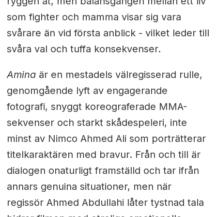
ryggen åt, men balansgången mellan ett liv
som fighter och mamma visar sig vara
svårare än vid första anblick - vilket leder till
svåra val och tuffa konsekvenser.
Amina
är en mestadels välregisserad rulle,
genomgående lyft av engagerande
fotografi, snyggt koreograferade MMA-
sekvenser och starkt skådespeleri, inte
minst av Nimco Ahmed Ali som porträtterar
titelkaraktären med bravur. Från och till är
dialogen onaturligt framställd och tar ifrån
annars genuina situationer, men när
regissör Ahmed Abdullahi låter tystnad tala