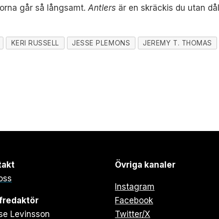
skorna går så långsamt.
Antlers
är en skräckis du utan dål
KERI RUSSELL
JESSE PLEMONS
JEREMY T. THOMAS
takt
Övriga kanaler
oss
Instagram
fredaktör
Facebook
se Levinsson
Twitter/X