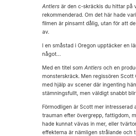
Antlers
är den c-skräckis du hittar på va
rekommenderad. Om det här hade varit 
filmen är pinsamt dålig, utan för att 
av.
I en småstad i Oregon upptäcker en lärar
något…
Med en titel som
Antlers
och en produc
monsterskräck. Men regissören Scott Co
med hjälp av scener där ingenting hände
stämningsfullt, men väldigt snabbt blir
Förmodligen är Scott mer intresserad 
trauman efter övergrepp, fattigdom, m
hade kunnat vävas in mer, eller tvärto
effekterna är nämligen strålande och te