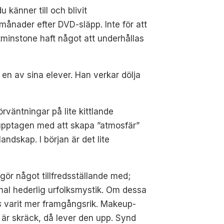
u känner till och blivit
ånader efter DVD-släpp. Inte för att
tminstone haft något att underhållas
d en av sina elever. Han verkar dölja
väntningar på lite kittlande
r upptagen med att skapa ”atmosfär”
andskap. I början är det lite
.
gör något tillfredsställande med;
mmal hederlig urfolksmystik. Om dessa
s
varit mer framgångsrik. Makeup-
t är skräck, då lever den upp. Synd