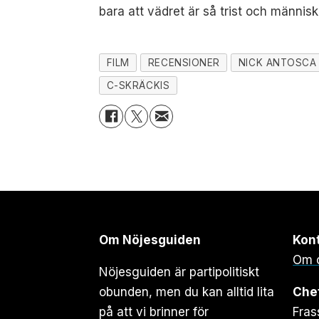
bara att vädret är så trist och männi
FILM
RECENSIONER
NICK ANTOSCA
C-SKRÄCKIS
Om Nöjesguiden
Kon
Om 
Nöjesguiden är partipolitiskt
obunden, men du kan alltid lita
Che
på att vi brinner för
Fras