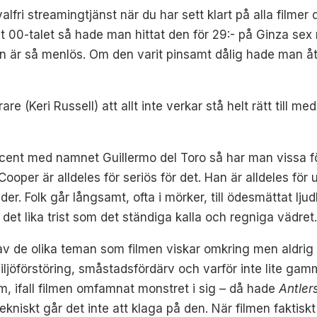
lfri streamingtjänst när du har sett klart på alla filmer d
00-talet så hade man hittat den för 29:- på Ginza sex m
den är så menlös. Om den varit pinsamt dålig hade man å
e (Keri Russell) att allt inte verkar stå helt rätt till me
ent med namnet Guillermo del Toro så har man vissa för
oper är alldeles för seriös för det. Han är alldeles fö
r. Folk går långsamt, ofta i mörker, till ödesmättat ljudl
 det lika trist som det ständiga kalla och regniga vädret
av de olika teman som filmen viskar omkring men aldrig 
iljöförstöring, småstadsfördärv och varför inte lite ga
m, ifall filmen omfamnat monstret i sig – då hade
Antler
kniskt går det inte att klaga på den. När filmen faktisk