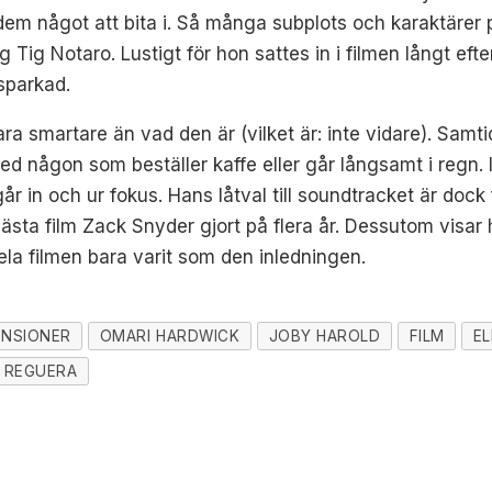
t dem något att bita i. Så många subplots och karaktärer
og Tig Notaro. Lustigt för hon sattes in i filmen långt ef
 sparkad.
ra smartare än vad den är (vilket är: inte vidare). Samti
någon som beställer kaffe eller går långsamt i regn. Is
r in och ur fokus. Hans låtval till soundtracket är dock 
ästa film Zack Snyder gjort på flera år. Dessutom visar
la filmen bara varit som den inledningen.
ENSIONER
OMARI HARDWICK
JOBY HAROLD
FILM
EL
A REGUERA