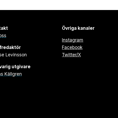
takt
Övriga kanaler
oss
Instagram
fredaktör
Facebook
se Levinsson
Twitter/X
arig utgivare
s Källgren