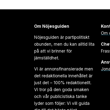
Om Nöjesguiden
Kon
Om 
Nöjesguiden är partipolitiskt
obunden, men du kan alltid lita
Che
på att vi brinner för
Fras
jämställdhet.
Ansv
Vi är annonsfinansierade men
Jona
det redaktionella innehållet är
just det – 100% redaktionellt.
Vi tror på den goda smaken
och vår publicistiska tanke
lyder som följer: Vi vill guida