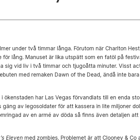
 filmer under två timmar långa. Förutom när Charlton He
 för lång. Manuset är lika utspätt som en fatöl på festiv
la sig vid liv i två timmar och tjugoåtta minuter. Visst 
 debuten med remaken Dawn of the Dead, ändå inte bara 
s i ökenstaden har Las Vegas förvandlats till en enda sto
 gäng av legosoldater för att kassera in lite miljoner do
 omringad av en armé av döda så finns även detaljen at
’s Eleven
med zombies. Problemet är att Clooney & Co 