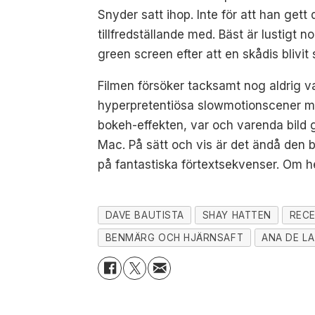
Snyder satt ihop. Inte för att han get
tillfredställande med. Bäst är lustigt n
green screen efter att en skådis blivit
Filmen försöker tacksamt nog aldrig va
hyperpretentiösa slowmotionscener med 
bokeh-effekten, var och varenda bild gå
Mac. På sätt och vis är det ändå den b
på fantastiska förtextsekvenser. Om he
DAVE BAUTISTA
SHAY HATTEN
REC
BENMÄRG OCH HJÄRNSAFT
ANA DE L