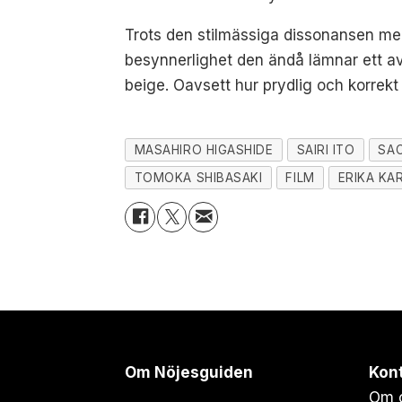
Trots den stilmässiga dissonansen med
besynnerlighet den ändå lämnar ett av
beige. Oavsett hur prydlig och korrekt 
MASAHIRO HIGASHIDE
SAIRI ITO
SA
TOMOKA SHIBASAKI
FILM
ERIKA KA
Om Nöjesguiden
Kon
Om 