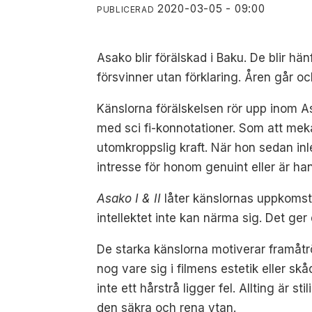
2020-03-05 - 09:00
PUBLICERAD
Asako blir förälskad i Baku. De blir hä
försvinner utan förklaring. Åren går och
Känslorna förälskelsen rör upp inom As
med sci fi-konnotationer. Som att mek
utomkroppslig kraft. När hon sedan inl
intresse för honom genuint eller är han
Asako I & II
låter känslornas uppkomst 
intellektet inte kan närma sig. Det g
De starka känslorna motiverar framåtrö
nog vare sig i filmens estetik eller sk
inte ett hårstrå ligger fel. Allting är
den säkra och rena ytan.