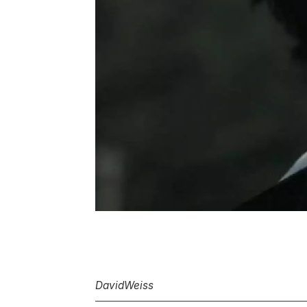
David
Weiss