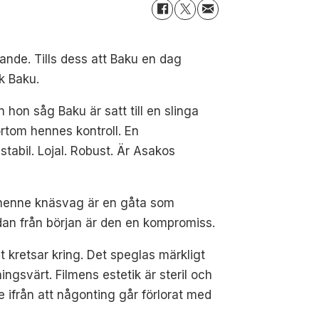
vande. Tills dess att Baku en dag
ik Baku.
hon såg Baku är satt till en slinga
rtom hennes kontroll. En
tabil. Lojal. Robust. Är Asakos
?
r henne knäsvag är en gåta som
edan från början är den en kompromiss.
 kretsar kring. Det speglas märkligt
ingsvärt. Filmens estetik är steril och
te ifrån att någonting går förlorat med