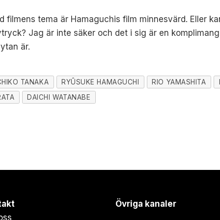
 filmens tema är Hamaguchis film minnesvärd. Eller kan
tryck? Jag är inte säker och det i sig är en komplimang
ytan är.
CHIKO TANAKA
RYÛSUKE HAMAGUCHI
RIO YAMASHITA
RATA
DAICHI WATANABE
takt
Övriga kanaler
oss