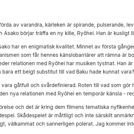
nförda av varandra, kärleken är spirande, pulserande, le
 Asako börjar träffa en ny kille, Ryôhei. Han är kusligt l
ako har en enigmatisk kvalitet. Minnet av första gången 
anismen som får hennes känslobarriärer att rämna är bo
eder relationen med Ryôhei har musiken tystnat. Han är s
 bara ett beigt substitut till vad Baku hade kunnat vara
vara gåtfull och svårdefinierad. Roten till vad som gö
er den nya relationen med Ryôhei en temporär känsla - r
relse och det är kring dem filmens tematiska nyfikenhet
ådespel. Skådespelet är måttligt och inte särskilt anmärkn
 stiligt, välkammat och sannerligen polerat. Jag kommer in