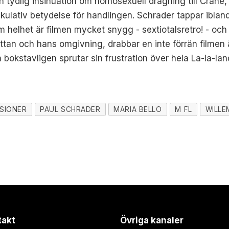
tydlig insinuation om homosexuell dragning till Crane,
kulativ betydelse för handlingen. Schrader tappar ibland 
elhet är filmen mycket snygg - sextiotalsretro! - och 
an och hans omgivning, drabbar en inte förrän filmen är
 bokstavligen sprutar sin frustration över hela La-la-l
SIONER
PAUL SCHRADER
MARIA BELLO
M FL
WILLE
takt
Övriga kanaler