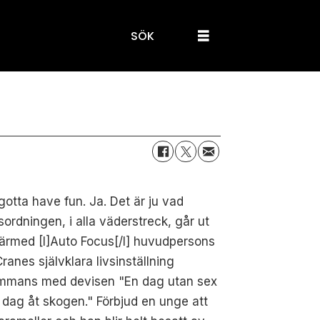
SÖK
otta have fun. Ja. Det är ju vad
sordningen, i alla väderstreck, går ut
ärmed [I]Auto Focus[/I] huvudpersons
ranes självklara livsinställning
sammans med devisen "En dag utan sex
 dag åt skogen." Förbjud en unge att