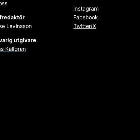
oss
Instagram
fredaktör
Facebook
se Levinsson
Twitter/X
arig utgivare
s Källgren