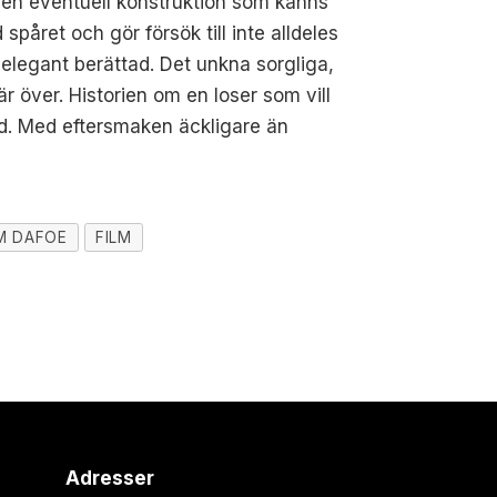
 en eventuell konstruktion som känns
spåret och gör försök till inte alldeles
elegant berättad. Det unkna sorgliga,
 över. Historien om en loser som vill
and. Med eftersmaken äckligare än
M DAFOE
FILM
Adresser