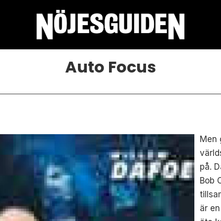
Auto Focus
Men g
värld
på. D
Bob C
till
är en