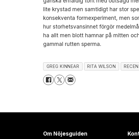
ganska enfaldig tönt med outsagd men 
lite krystad men samtidigt har stor spe
konsekventa formexperiment, men som h
hur storhetsvansinnet förgör medelmått
ha allt men blott hamnar på mitten och
gammal rutten sperma.
GREG KINNEAR
RITA WILSON
RECEN
Om Nöjesguiden
Kon