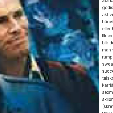
äta k
godi
aktiv
hänvi
eller
likso
blir 
man v
rumpa
sweat
succé
talsk
karr
sexmi
skild
(skre