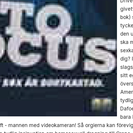
Drive
givet
bok) 
tycke
den u
ska m
sexka
dig? 
slags
sitt 
övers
Ameri
tydli
Dafoe
bara 
t - mannen med videokameran! Så orgierna kan förevigas 