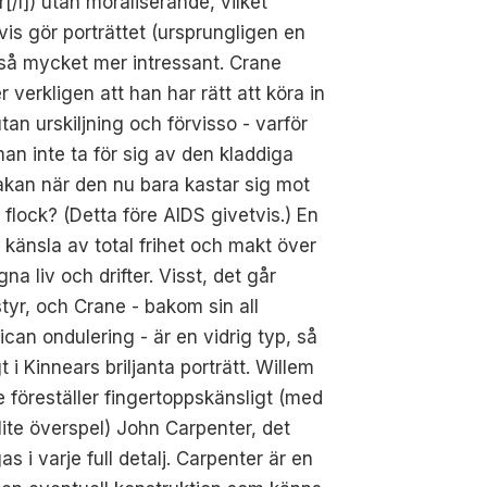
r[/I]) utan moraliserande, vilket
vis gör porträttet (ursprungligen en
så mycket mer intressant. Crane
r verkligen att han har rätt att köra in
tan urskiljning och förvisso - varför
an inte ta för sig av den kladdiga
kan när den nu bara kastar sig mot
I flock? (Detta före AIDS givetvis.) En
 känsla av total frihet och makt över
egna liv och drifter. Visst, det går
tyr, och Crane - bakom sin all
can ondulering - är en vidrig typ, så
gt i Kinnears briljanta porträtt. Willem
 föreställer fingertoppskänsligt (med
lite överspel) John Carpenter, det
i varje full detalj. Carpenter är en