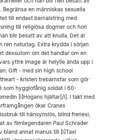
arameller och han blir helt besatt av
s. Begränsa en människas sexuella
itet till endast barnalstring med
sning till religiösa dogmer och hon
 han blir besatt av att knulla. Det är
m ren naturlag. Extra krydda i sörjan
det dessutom om det handlar om en
ars yttre image är helylle ända upp i
n: Gift - med sin high school
heart - kristen trebarnsfar som gör
 som hygglofånig soldat i 60-
omedin [I]Hogans hjältar[/I]. I takt med
iärframgången ökar Cranes
ssbruk till hänsynslös, blind frenesi,
rat av filmlegendaren Paul Schrader
v bland annat manus till [I]Taxi