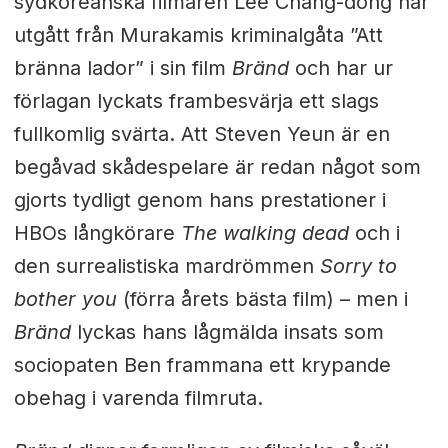
sydkoreanska filmaren Lee Chang-dong har
utgått från Murakamis kriminalgåta ”Att
bränna lador” i sin film
Bränd
och har ur
förlagan lyckats frambesvärja ett slags
fullkomlig svärta. Att Steven Yeun är en
begåvad skådespelare är redan något som
gjorts tydligt genom hans prestationer i
HBOs långkörare
The walking dead
och i
den surrealistiska mardrömmen
Sorry to
bother you
(förra årets bästa film) – men i
Bränd
lyckas hans lågmälda insats som
sociopaten Ben frammana ett krypande
obehag i varenda filmruta.