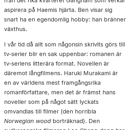
från det rika kvarteret Gangnam som verkar
aspirera på Haemis hjärta. Ben visar sig
snart ha en egendomlig hobby: han bränner
växthus.
I vår tid då allt som någonsin skrivits görs till
tv-serier blir en sak uppenbar: romanen är
tv-seriens litterära format. Novellen är
däremot långfilmens. Haruki Murakami är
en av världens mest framgångsrika
romanförfattare, men det är främst hans
noveller som på något sätt lyckats
omvandlas till filmer (den horribla
Norwegian wood
borträknad). Den