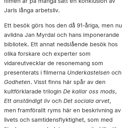
filmen är på många sätt en konklusion av
Jarls långa arbetsliv.
Ett besök görs hos den då 91-åriga, men nu
avlidna Jan Myrdal och hans imponerande
bibliotek. Ett annat nedslående besök hos
olika forskare och experter som
vidareutvecklar de resonemang som
presenterats i filmerna
Underkastelsen
och
Godheten
. Visst finns här spår av den
kultförklarade trilogin
De kallar oss mods
,
Ett anständigt liv
och
Det sociala arvet
,
men framförallt ryms här en beskrivning av
livets och samtidensflyktighet, som med