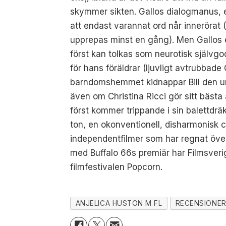
skymmer sikten. Gallos dialogmanus, el
att endast varannat ord når innerörat (v
upprepas minst en gång). Men Gallos en
först kan tolkas som neurotisk självgod
för hans föräldrar (ljuvligt avtrubbade
barndomshemmet kidnappar Bill den u
även om Christina Ricci gör sitt bästa
först kommer trippande i sin balettdrä
ton, en okonventionell, disharmonisk 
independentfilmer som har regnat över o
med Buffalo 66s premiär har Filmsverig
filmfestivalen Popcorn.
ANJELICA HUSTON M FL
RECENSIONE