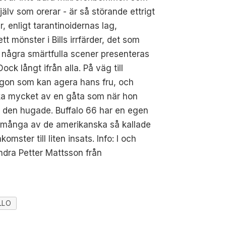
älv som orerar - är så störande ettrigt
r, enligt tarantinoidernas lag,
 mönster i Bills irrfärder, det som
 i några smärtfulla scener presenteras
ck långt ifrån alla. På väg till
gon som kan agera hans fru, och
 lika mycket av en gåta som när hon
ka den hugade. Buffalo 66 har en egen
n många av de amerikanska så kallade
ster till liten insats. Info: I och
andra Petter Mattsson från
LLO