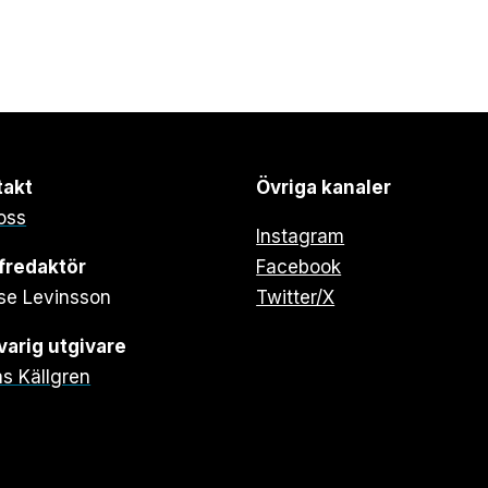
takt
Övriga kanaler
oss
Instagram
fredaktör
Facebook
se Levinsson
Twitter/X
arig utgivare
s Källgren