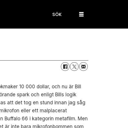
SÖK
okmaker 10 000 dollar, och nu är Bill
ande spark och enligt Bills logik
nas att det tog en stund innan jag såg
ikrofon eller ett malplacerat
in Buffalo 66 i kategorin metafilm. Men
n det är inte bara mikrofonbommen som