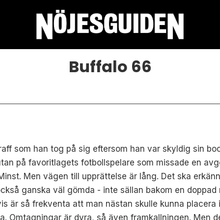
Buffalo 66
traff som han tog på sig eftersom han var skyldig sin bo
tan på favoritlagets fotbollspelare som missade en avgör
 Minst. Men vägen till upprättelse är lång. Det ska erkän
 också ganska väl gömda - inte sällan bakom en doppad m
vis är så frekventa att man nästan skulle kunna placera 
 fälla. Omtagningar är dyra, så även framkallningen. Me