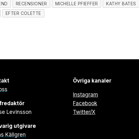
END
RECENSIONER
MICHELLE PFIEFFER
KATHY BATES
EFTER COLETTE
takt
Övriga kanaler
oss
Instagram
fredaktör
Facebook
se Levinsson
Twitter/X
arig utgivare
s Källgren