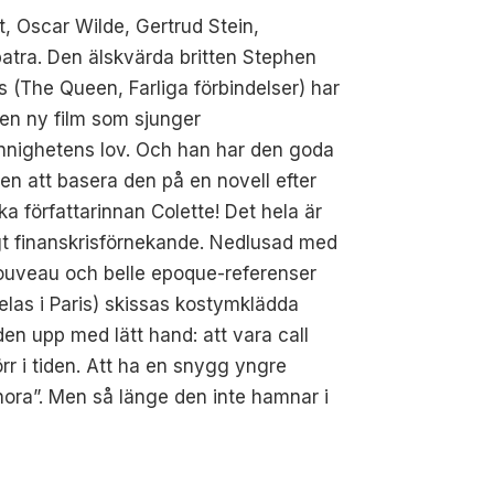
t, Oscar Wilde, Gertrud Stein,
atra. Den älskvärda britten Stephen
s (The Queen, Farliga förbindelser) har
 en ny film som sjunger
innighetens lov. Och han har den goda
n att basera den på en novell efter
ka författarinnan Colette! Det hela är
gt finanskrisförnekande. Nedlusad med
ouveau och belle epoque-referenser
elas i Paris) skissas kostymklädda
den upp med lätt hand: att vara call
förr i tiden. Att ha en snygg yngre
 hora”. Men så länge den inte hamnar i