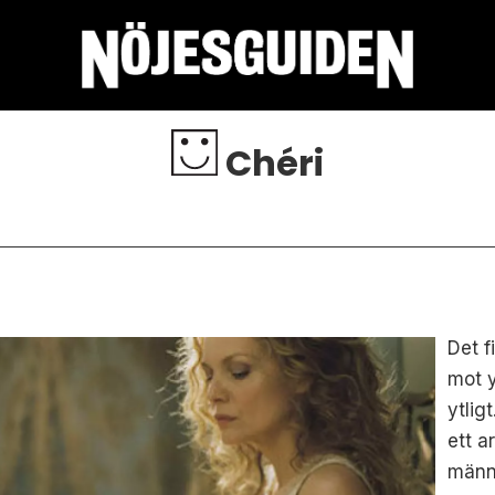
Chéri
Det f
mot y
ytlig
ett a
männi