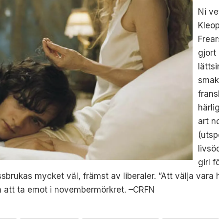
Ni ve
Kleop
Frear
gjort
lätts
smake
frans
härli
art n
(utsp
livsö
girl 
sbrukas mycket väl, främst av liberaler. ”Att välja vara
in att ta emot i novembermörkret. –CRFN