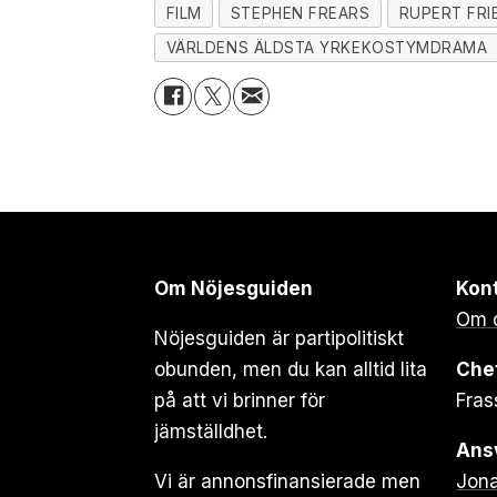
FILM
STEPHEN FREARS
RUPERT FRI
VÄRLDENS ÄLDSTA YRKEKOSTYMDRAMA
Om Nöjesguiden
Kon
Om 
Nöjesguiden är partipolitiskt
obunden, men du kan alltid lita
Che
på att vi brinner för
Fras
jämställdhet.
Ansv
Vi är annonsfinansierade men
Jona