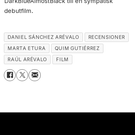
DarkBlueAlmostBlack till en sympatisk
debutfilm.
DANIEL SÁNCHEZ ARÉVALO
RECENSIONER
MARTA ETURA
QUIM GUTIÉRREZ
RAÚL ARÉVALO
FILM