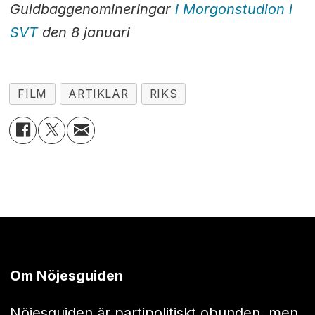
Guldbaggenomineringar
i Morgonstudion i
SVT
den 8 januari
FILM
ARTIKLAR
RIKS
Om Nöjesguiden
Nöjesguiden är partipolitiskt obunden, men