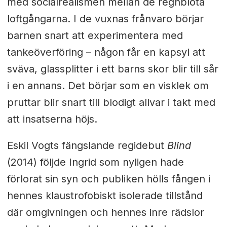
med socialrealismen mellan de regnblöta
loftgångarna. I de vuxnas frånvaro börjar
barnen snart att experimentera med
tankeöverföring – någon får en kapsyl att
sväva, glassplitter i ett barns skor blir till sår
i en annans. Det börjar som en visklek om
pruttar blir snart till blodigt allvar i takt med
att insatserna höjs.
Eskil Vogts fängslande regidebut
Blind
(2014) följde Ingrid som nyligen hade
förlorat sin syn och publiken hölls fången i
hennes klaustrofobiskt isolerade tillstånd
där omgivningen och hennes inre rädslor