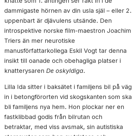
knatte som 1. antingen ser rakt in i de
dammigaste hörnen av din usla själ – eller 2.
uppenbart är djävulens utsände. Den
introspektive norske film-maestron Joachim
Triers än mer neurotiske
manusförfattarkollega Eskil Vogt tar denna
insikt till oanade och obehagliga platser i
knatterysaren
De oskyldiga
.
Lilla Ida sitter i baksätet i familjens bil på väg
in i betongförorten vid skogskanten som ska
bli familjens nya hem. Hon plockar ner en
fastklibbad godis från bilrutan och
betraktar, med viss avsmak, sin autistiska