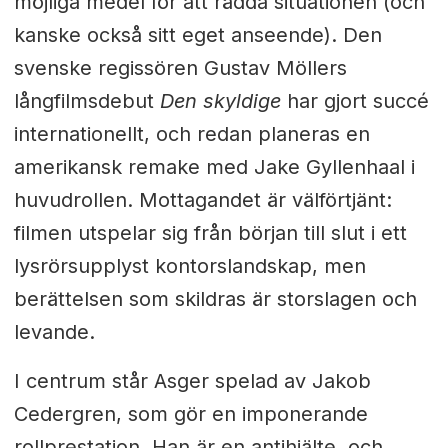
möjliga medel för att rädda situationen (och
kanske också sitt eget anseende). Den
svenske regissören Gustav Möllers
långfilmsdebut
Den skyldige
har gjort succé
internationellt, och redan planeras en
amerikansk remake med Jake Gyllenhaal i
huvudrollen. Mottagandet är välförtjänt:
filmen utspelar sig från början till slut i ett
lysrörsupplyst kontorslandskap, men
berättelsen som skildras är storslagen och
levande.
I centrum står Asger spelad av Jakob
Cedergren, som gör en imponerande
rollprestation. Han är en antihjälte, och