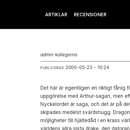
ARTIKLAR
RECENSIONER
admin-kollegorna
2000-05-23 - 10:24
PUBLICERAD
Det här är egentligen en riktigt fånig 
uppgörelse med Arthur-sagan, men efter 
Nyckelordet är saga, och det är på de
skipades medelst svärdshugg. Dragonhe
möjligheter till hjältedåd i en krass vä
världens allra sista drake, den dator