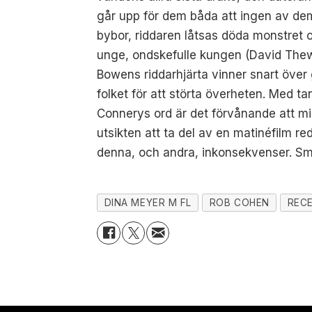
går upp för dem båda att ingen av dem
bybor, riddaren låtsas döda monstret oc
unge, ondskefulle kungen (David Thewli
Bowens riddarhjärta vinner snart öve
folket för att störta överheten. Med 
Connerys ord är det förvånande att m
utsikten att ta del av en matinéfilm r
denna, och andra, inkonsekvenser. Sm
DINA MEYER M FL
ROB COHEN
REC