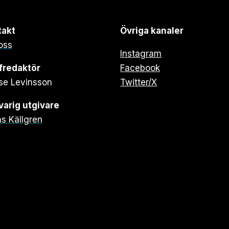
takt
Övriga kanaler
oss
Instagram
fredaktör
Facebook
se Levinsson
Twitter/X
arig utgivare
s Källgren