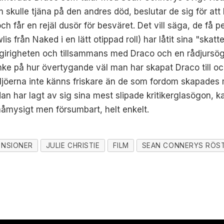
 skulle tjäna på den andres död, beslutar de sig för at
h får en rejäl dusör för besväret. Det vill säga, de få p
s från Naked i en lätt otippad roll) har låtit sina "ska
r girigheten och tillsammans med Draco och en rådjur
tanke på hur övertygande väl man har skapat Draco till 
iljöerna inte känns friskare än de som fordom skapade
edan har lagt av sig sina mest slipade kritikerglasögon, 
åmysigt men försumbart, helt enkelt.
ENSIONER
JULIE CHRISTIE
FILM
SEAN CONNERYS RÖS