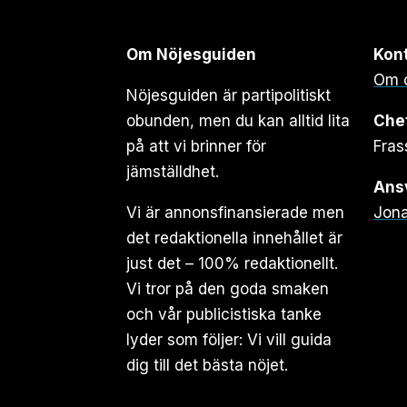
Om Nöjesguiden
Kon
Om 
Nöjesguiden är partipolitiskt
obunden, men du kan alltid lita
Che
på att vi brinner för
Fras
jämställdhet.
Ansv
Vi är annonsfinansierade men
Jona
det redaktionella innehållet är
just det – 100% redaktionellt.
Vi tror på den goda smaken
och vår publicistiska tanke
lyder som följer: Vi vill guida
dig till det bästa nöjet.