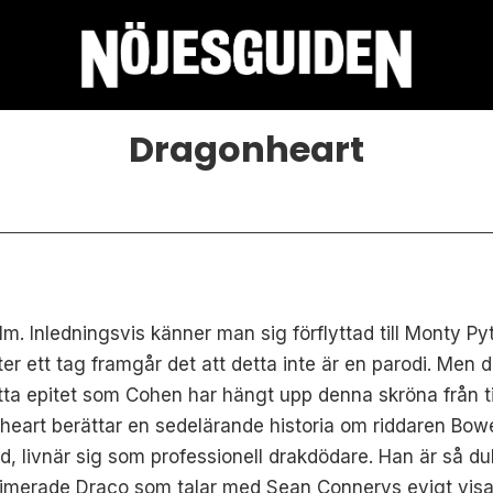
Dragonheart
film. Inledningsvis känner man sig förflyttad till Monty
ett tag framgår det att detta inte är en parodi. Men det 
tta epitet som Cohen har hängt upp denna skröna från ti
art berättar en sedelärande historia om riddaren Bowe
rld, livnär sig som professionell drakdödare. Han är så dukt
animerade Draco som talar med Sean Connerys evigt visa