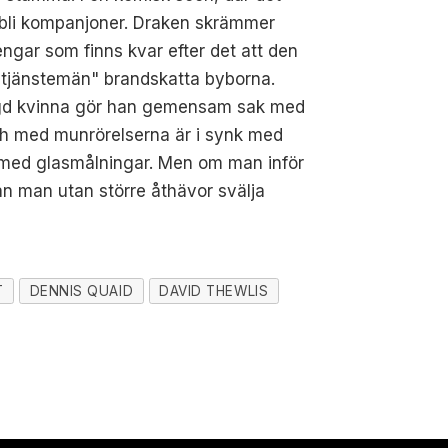
t bli kompanjoner. Draken skrämmer
engar som finns kvar efter det att den
ttetjänstemän" brandskatta byborna.
sögd kvinna gör han gemensam sak med
och med munrörelserna är i synk med
s med glasmålningar. Men om man inför
kan man utan större åthävor svälja
T
DENNIS QUAID
DAVID THEWLIS