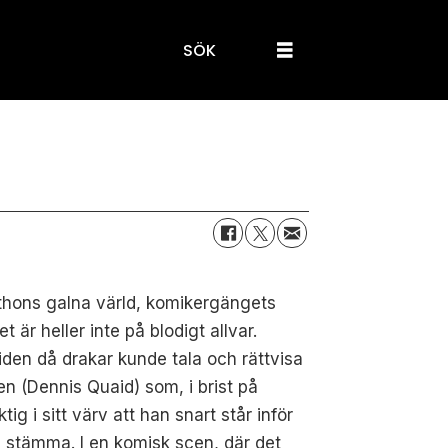
SÖK
 Pythons galna värld, komikergängets
är heller inte på blodigt allvar.
den då drakar kunde tala och rättvisa
n (Dennis Quaid) som, i brist på
ig i sitt värv att han snart står inför
 stämma. I en komisk scen, där det