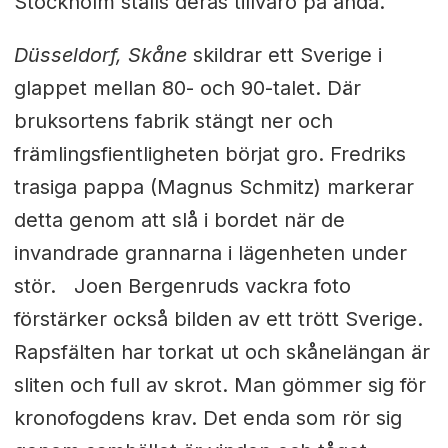
Stockholm ställs deras tillvaro på ända.
Düsseldorf, Skåne
skildrar ett Sverige i
glappet mellan 80- och 90-talet. Där
bruksortens fabrik stängt ner och
främlingsfientligheten börjat gro. Fredriks
trasiga pappa (Magnus Schmitz) markerar
detta genom att slå i bordet när de
invandrade grannarna i lägenheten under
stör. Joen Bergenruds vackra foto
förstärker också bilden av ett trött Sverige.
Rapsfälten har torkat ut och skånelängan är
sliten och full av skrot. Man gömmer sig för
kronofogdens krav. Det enda som rör sig