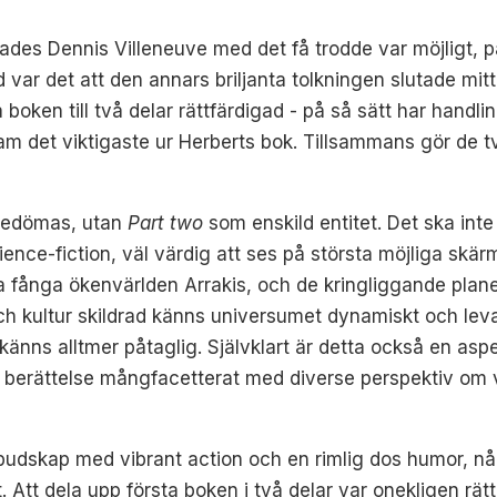
ades Dennis Villeneuve med det få trodde var möjligt, 
d var det att den annars briljanta tolkningen slutade mit
boken till två delar rättfärdigad - på så sätt har handl
fram det viktigaste ur Herberts bok. Tillsammans gör de t
 bedömas, utan
Part two
som enskild entitet. Det ska int
ience-fiction, väl värdig att ses på största möjliga skä
mera fånga ökenvärlden Arrakis, och de kringliggande pl
och kultur skildrad känns universumet dynamiskt och lev
känns alltmer påtaglig. Självklart är detta också en asp
s berättelse mångfacetterat med diverse perspektiv om va
 budskap med vibrant action och en rimlig dos humor, n
t. Att dela upp första boken i två delar var onekligen r