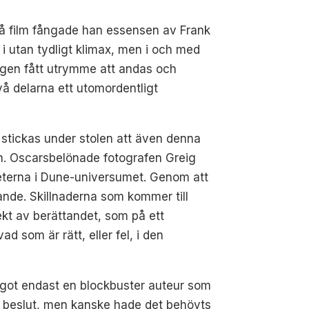
på film fångade han essensen av Frank
t i utan tydligt klimax, men i och med
ingen fått utrymme att andas och
vå delarna ett utomordentligt
e stickas under stolen att även denna
rm. Oscarsbelönade fotografen Greig
aneterna i Dune-universumet. Genom att
ande. Skillnaderna som kommer till
ekt av berättandet, som på ett
d som är rätt, eller fel, i den
ågot endast en blockbuster auteur som
ätt beslut, men kanske hade det behövts