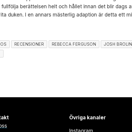
t fullfölja berättelsen helt och hållet innan det blir dags 
ta duken. I en annars mästerlig adaption är detta ett m
POS
RECENSIONER
REBECCA FERGUSON
JOSH BROLI
E
takt
Övriga kanaler
oss
Instagram