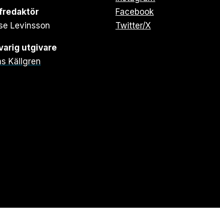
fredaktör
Facebook
se Levinsson
Twitter/X
arig utgivare
s Källgren