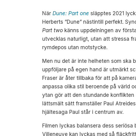
När
Dune: Part one
släpptes 2021 lyck
Herberts ”Dune” nästintill perfekt. Syn
Part two
känns uppdelningen av första 
utvecklas naturligt, utan att stressa 
rymdepos utan motstycke.
Men nu det är inte helheten som ska
uppföljare på egen hand är utmärkt sc
Fraser är åter tillbaka för att på ka
anpassa olika stil beroende på värld 
ytan gör att den stundande konflikten 
lättsmält sätt framställer Paul Atreide
hjältesaga Paul står i centrum av.
Filmen lyckas balansera dess seriösa
Villeneuve kan lyckas med så fläckfrit