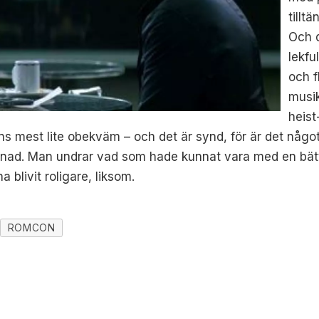
tillt
Och 
lekfu
och f
musik
heist
nns mest lite obekväm – och det är synd, för är det någo
nad. Man undrar vad som hade kunnat vara med en bät
 blivit roligare, liksom.
ROMCON