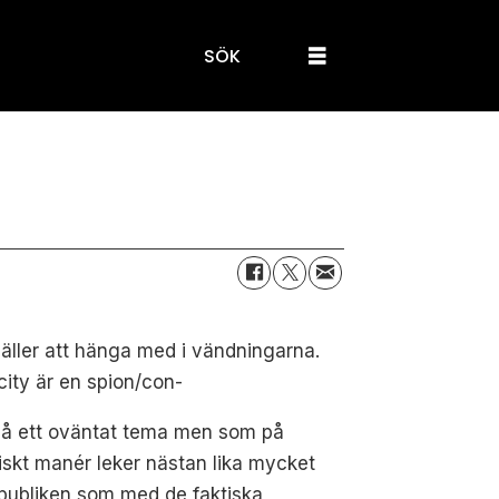
SÖK
äller att hänga med i vändningarna.
city är en spion/con-
på ett oväntat tema men som på
iskt manér leker nästan lika mycket
publiken som med de faktiska