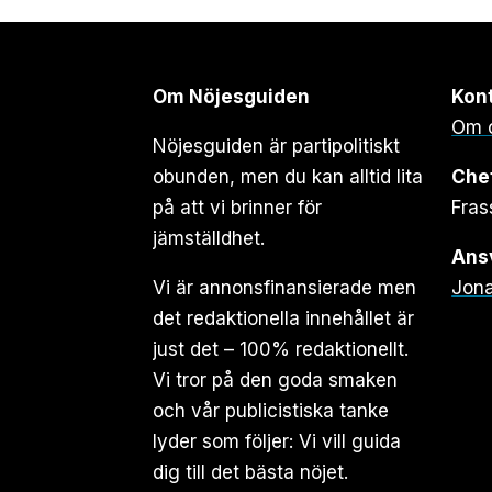
Om Nöjesguiden
Kon
Om 
Nöjesguiden är partipolitiskt
obunden, men du kan alltid lita
Che
på att vi brinner för
Fras
jämställdhet.
Ansv
Vi är annonsfinansierade men
Jona
det redaktionella innehållet är
just det – 100% redaktionellt.
Vi tror på den goda smaken
och vår publicistiska tanke
lyder som följer: Vi vill guida
dig till det bästa nöjet.