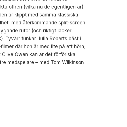
änkta offren (vilka nu de egentligen är).
den är klippt med samma klassiska
llhet, med återkommande split-screen
lygande rutor (och riktigt läcker
). Tyvärr funkar Julia Roberts bäst i
-filmer där hon är med lite på ett hörn,
t Clive Owen kan är det förföriska
tre medspelare – med Tom Wilkinson