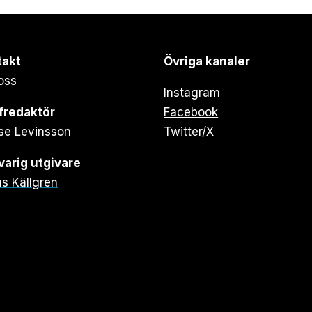
takt
Övriga kanaler
oss
Instagram
fredaktör
Facebook
se Levinsson
Twitter/X
arig utgivare
s Källgren