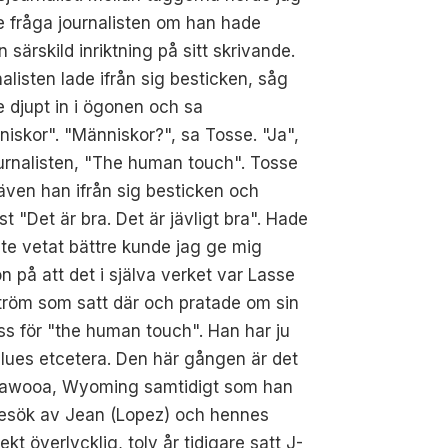
 fråga journalisten om han hade
 särskild inriktning på sitt skrivande.
alisten lade ifrån sig besticken, såg
 djupt in i ögonen och sa
iskor". "Människor?", sa Tosse. "Ja",
urnalisten, "The human touch". Tosse
även han ifrån sig besticken och
st "Det är bra. Det är jävligt bra". Hade
nte vetat bättre kunde jag ge mig
on på att det i själva verket var Lasse
tröm som satt där och pratade om sin
ss för "the human touch". Han har ju
 values etcetera. Den här gången är det
shawooa, Wyoming samtidigt som han
 besök av Jean (Lopez) och hennes
t överlycklig, tolv år tidigare satt J-