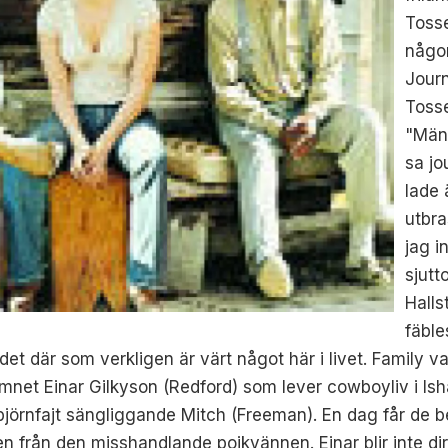
Tosse
någon
Journ
Tosse
"Männ
sa jo
lade 
utbra
jag i
sjutt
Halls
fäble
a det där som verkligen är värt något här i livet. Family
et Einar Gilkyson (Redford) som lever cowboyliv i I
f björnfajt sängliggande Mitch (Freeman). En dag får de
 från den misshandlande pojkvännen. Einar blir inte direk