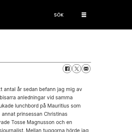
SÖK
tt antal år sedan befann jag mig av
 bisarra anledningar vid samma
ukade lunchbord på Mauritius som
 annat prinsessan Christinas
ovade Tosse Magnusson och en
nsjournalist. Mellan tuggorna hörde jag