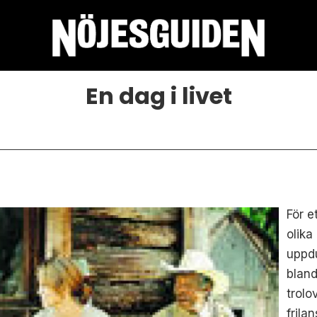
En dag i livet
För e
olika
uppd
bland
trol
frila