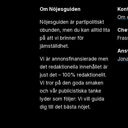
Om Nöjesguiden
Kon
Om 
Nöjesguiden är partipolitiskt
obunden, men du kan alltid lita
Che
på att vi brinner för
Fras
jämställdhet.
Ansv
Vi är annonsfinansierade men
Jona
det redaktionella innehållet är
just det – 100% redaktionellt.
Vi tror på den goda smaken
och vår publicistiska tanke
lyder som följer: Vi vill guida
dig till det bästa nöjet.