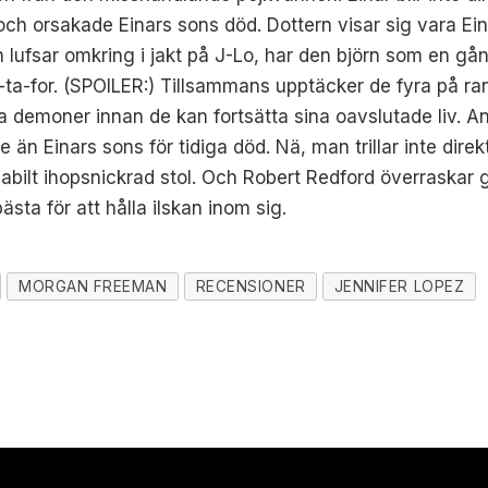
ch orsakade Einars sons död. Dottern visar sig vara Ein
 lufsar omkring i jakt på J-Lo, har den björn som en gån
a-for. (SPOILER:) Tillsammans upptäcker de fyra på ranch
a demoner innan de kan fortsätta sina oavslutade liv. An
re än Einars sons för tidiga död. Nä, man trillar inte dire
bilt ihopsnickrad stol. Och Robert Redford överraskar g
ästa för att hålla ilskan inom sig.
MORGAN FREEMAN
RECENSIONER
JENNIFER LOPEZ