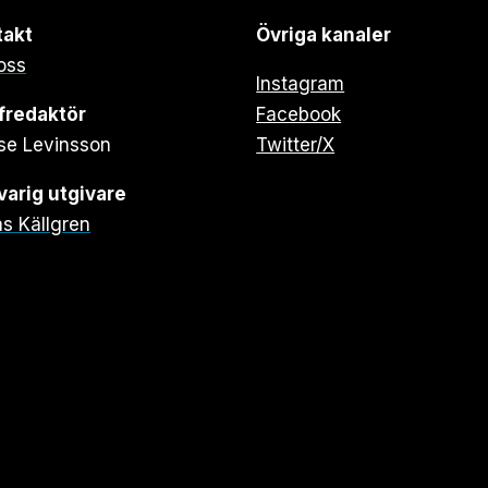
takt
Övriga kanaler
oss
Instagram
fredaktör
Facebook
se Levinsson
Twitter/X
arig utgivare
s Källgren