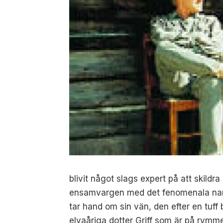
blivit något slags expert på att skildr
ensamvargen med det fenomenala namn
tar hand om sin vän, den efter en tuf
elvaåriga dotter Griff som är på rymmen