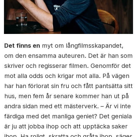
Det finns en
myt om långfilmsskapandet,
om den ensamma auteuren. Det är han som
skriver och regisserar filmen. Genomför det
mot alla odds och krigar mot alla. På vägen
har han förlorat sin fru och fått pantsätta sitt
hus, men fem år senare kommer han ut på
andra sidan med ett mästerverk. – Är vi inte
färdiga med det manliga geniet? Det geniala
är ju att jobba ihop och att upptäcka saker
ihop. Ha roligt, skratta och gråta ihop, säger