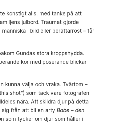
e konstigt alls, med tanke på att
amiljens julbord. Traumat gjorde
människa i bild eller berättarröst – får
r bakom Gundas stora kroppshydda.
opperande kor med poserande blickar
an kunna välja och vraka. Tvärtom –
 this shot”) som tack vare fotografen
deles nära. Att skildra djur på detta
 sig från att bli en arty
Babe – den
gon som tycker om djur som håller i