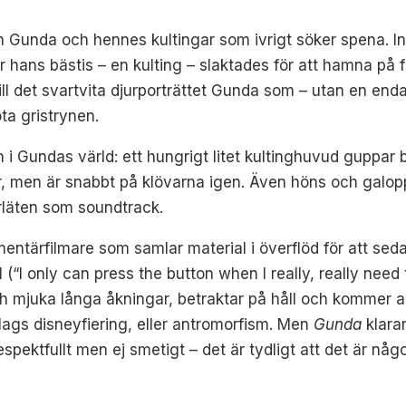
 Gunda och hennes kultingar som ivrigt söker spena. Int
 hans bästis – en kulting – slaktades för att hamna på f
ll det svartvita djurporträttet Gunda som – utan en enda 
ta gristrynen.
 i Gundas värld: ett hungrigt litet kultinghuvud guppa
uller, men är snabbt på klövarna igen. Även höns och gal
rläten som soundtrack.
mentärfilmare som samlar material i överflöd för att sed
 (“I only can press the button when I really, really need
h mjuka långa åkningar, betraktar på håll och kommer all
slags disneyfiering, eller antromorfism. Men
Gunda
klarar
espektfullt men ej smetigt – det är tydligt att det är nå