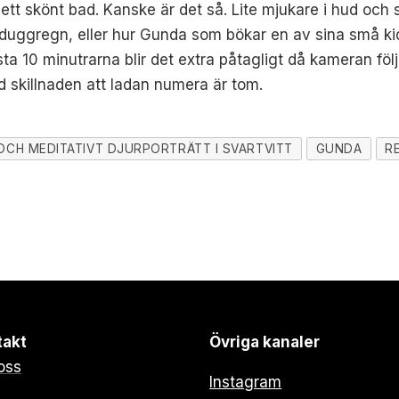
 ett skönt bad. Kanske är det så. Lite mjukare i hud och s
 duggregn, eller hur Gunda som bökar en av sina små kidz 
sta 10 minutrarna blir det extra påtagligt då kameran fö
d skillnaden att ladan numera är tom.
OCH MEDITATIVT DJURPORTRÄTT I SVARTVITT
GUNDA
R
takt
Övriga kanaler
oss
Instagram