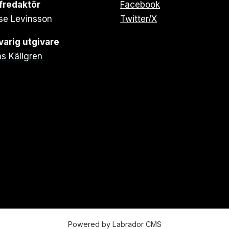
fredaktör
Facebook
se Levinsson
Twitter/X
arig utgivare
s Källgren
Powered by Labrador CMS