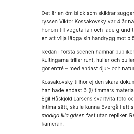
Det är en öm blick som skildrar suggan
ryssen Viktor Kossakovsky var 4 år när
honom till vegetarian och lade grund ti
en att vilja lägga sin handrygg mot blö
Redan i första scenen hamnar publiken
Kultingarna trillar runt, huller och b
gör entré – med endast djur- och natu
Kossakovsky tillhör ej den skara doku
han hade endast 6 (!) timmars material
Egil Håskjold Larsens svartvita foto oc
intima sätt, skulle kunna övergå i ett 
modiga lilla grisen
fast utan repliker. R
kameran.