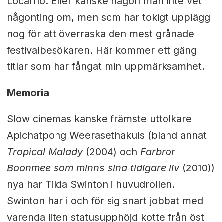
Locarno. Eller kanske någon man inte vet
någonting om, men som har tokigt upplägg
nog för att överraska den mest grånade
festivalbesökaren. Här kommer ett gäng
titlar som har fångat min uppmärksamhet.
Memoria
Slow cinemas kanske främste uttolkare
Apichatpong Weerasethakuls (bland annat
Tropical Malady
(2004) och
Farbror
Boonmee som minns sina tidigare liv
(2010))
nya har Tilda Swinton i huvudrollen.
Swinton har i och för sig snart jobbat med
varenda liten statusupphöjd kotte från öst