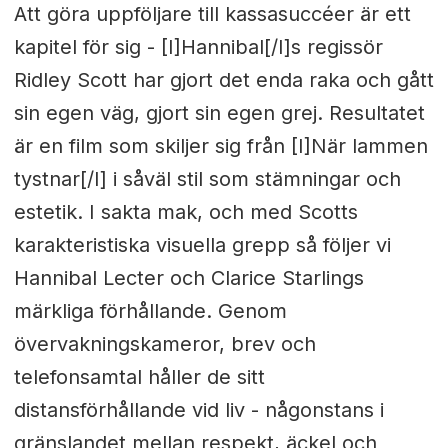
Att göra uppföljare till kassasuccéer är ett
kapitel för sig - [I]Hannibal[/I]s regissör
Ridley Scott har gjort det enda raka och gått
sin egen väg, gjort sin egen grej. Resultatet
är en film som skiljer sig från [I]När lammen
tystnar[/I] i såväl stil som stämningar och
estetik. I sakta mak, och med Scotts
karakteristiska visuella grepp så följer vi
Hannibal Lecter och Clarice Starlings
märkliga förhållande. Genom
övervakningskameror, brev och
telefonsamtal håller de sitt
distansförhållande vid liv - någonstans i
gränslandet mellan respekt, äckel och