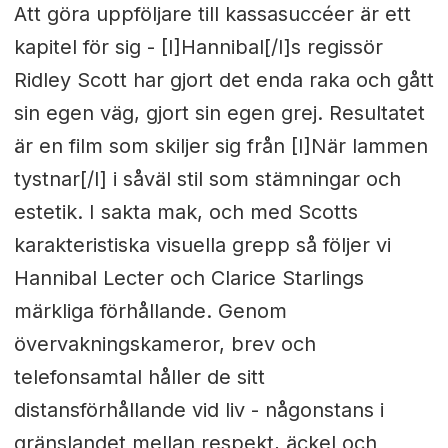
Att göra uppföljare till kassasuccéer är ett
kapitel för sig - [I]Hannibal[/I]s regissör
Ridley Scott har gjort det enda raka och gått
sin egen väg, gjort sin egen grej. Resultatet
är en film som skiljer sig från [I]När lammen
tystnar[/I] i såväl stil som stämningar och
estetik. I sakta mak, och med Scotts
karakteristiska visuella grepp så följer vi
Hannibal Lecter och Clarice Starlings
märkliga förhållande. Genom
övervakningskameror, brev och
telefonsamtal håller de sitt
distansförhållande vid liv - någonstans i
gränslandet mellan respekt, äckel och