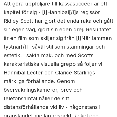
Att göra uppföljare till kassasuccéer är ett
kapitel för sig - [I]Hannibal[/I]s regissör
Ridley Scott har gjort det enda raka och gått
sin egen väg, gjort sin egen grej. Resultatet
är en film som skiljer sig från [I]När lammen
tystnar[/I] i såväl stil som stämningar och
estetik. I sakta mak, och med Scotts
karakteristiska visuella grepp så följer vi
Hannibal Lecter och Clarice Starlings
märkliga förhållande. Genom
övervakningskameror, brev och
telefonsamtal håller de sitt
distansförhållande vid liv - någonstans i
gränslandet mellan respekt, äckel och