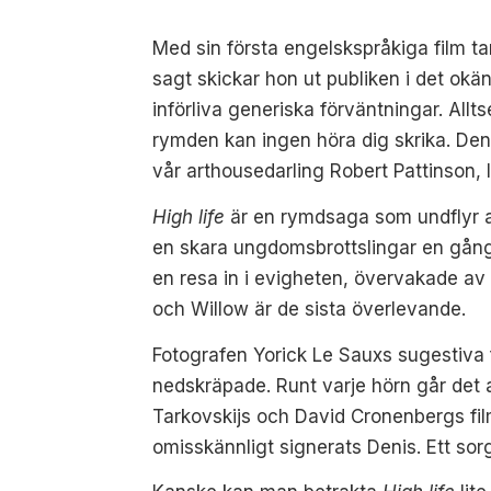
Med sin första engelskspråkiga film tar
sagt skickar hon ut publiken i det okän
införliva generiska förväntningar. Al
rymden kan ingen höra dig skrika. Deni
vår arthousedarling Robert Pattinson,
High life
är en rymdsaga som undflyr all
en skara ungdomsbrottslingar en gång d
en resa in i evigheten, övervakade av 
och Willow är de sista överlevande.
Fotografen Yorick Le Sauxs sugestiva 
nedskräpade. Runt varje hörn går det 
Tarkovskijs och David Cronenbergs film
omisskännligt signerats Denis. Ett sor