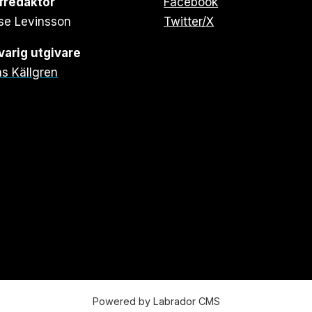
fredaktör
Facebook
se Levinsson
Twitter/X
arig utgivare
s Källgren
Powered by Labrador CMS