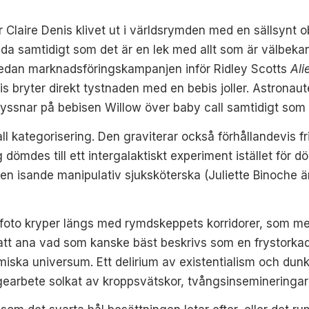
 Claire Denis klivet ut i världsrymden med en sällsynt ob
da samtidigt som det är en lek med allt som är välbekant.
ltsedan marknadsföringskampanjen inför Ridley Scotts
Ali
s bryter direkt tystnaden med en bebis joller. Astronau
 lyssnar på bebisen Willow över baby call samtidigt som
 kategorisering. Den graviterar också förhållandevis fritt
ömdes till ett intergalaktiskt experiment istället för 
en isande manipulativ sjuksköterska (Juliette Binoche ä
foto kryper längs med rymdskeppets korridorer, som me
att ana vad som kanske bäst beskrivs som en frystorkad
iska universum. Ett delirium av existentialism och dunk
gearbete solkat av kroppsvätskor, tvångsinsemineringar 