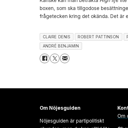
Kanske kan man betrakta
High life
lit
boxen, som ska tillgodose besättningen
frågetecken kring det okända. Det är e
CLAIRE DENIS
ROBERT PATTINSON
ANDRÉ BENJAMIN
Om Nöjesguiden
Kon
Om 
Nöjesguiden är partipolitiskt