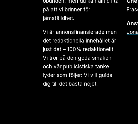
obunden, men du kan alltid lita
Che
på att vi brinner för
Fras
jämställdhet.
Ansv
Vi är annonsfinansierade men
Jona
det redaktionella innehållet är
just det – 100% redaktionellt.
Vi tror på den goda smaken
och vår publicistiska tanke
lyder som följer: Vi vill guida
dig till det bästa nöjet.