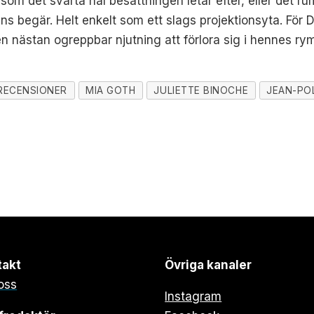
e som det svarta hål besättningen letar efter, eller det 
s begär. Helt enkelt som ett slags projektionsyta. För 
n nästan ogreppbar njutning att förlora sig i hennes ry
RECENSIONER
MIA GOTH
JULIETTE BINOCHE
JEAN-PO
takt
Övriga kanaler
oss
Instagram