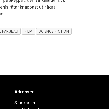
rum på skeppet, den så kallade fuck
Denis rätar knappast ut några
md.
L FARGEAU
FILM
SCIENCE FICTION
Adresser
Stockholm